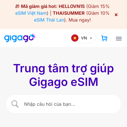
Skip
🎁
Mã giảm giá hot:
HELLOVN15
(Giảm 15%
to
eSIM Việt Nam
) |
THAISUMMER
(Giảm 10%
×
content
eSIM Thái Lan
).
Mua ngay!
VN
Trung tâm trợ giúp
Gigago eSIM