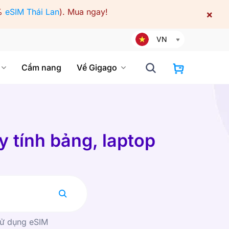
%
eSIM Thái Lan
).
Mua ngay!
×
VN
Cẩm nang
Về Gigago
y tính bảng, laptop
sử dụng eSIM