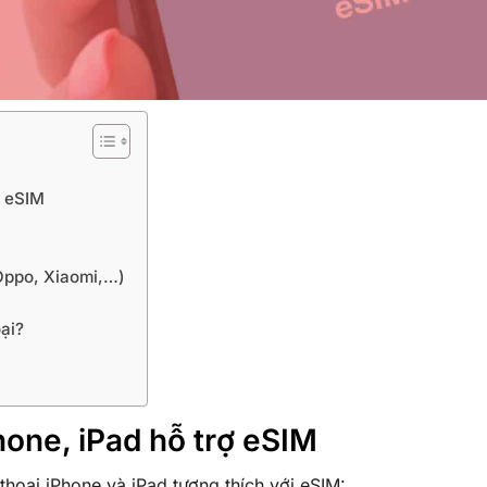
ợ eSIM
 Oppo, Xiaomi,…)
ại?
hone, iPad hỗ trợ eSIM
thoại iPhone và iPad tương thích với eSIM: