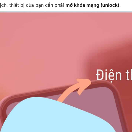
ch, thiết bị của bạn cần phải
mở khóa mạng (unlock)
.