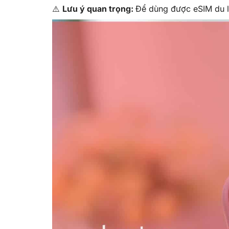
⚠️
Lưu ý quan trọng:
Để dùng được eSIM du lị