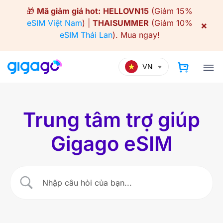
Skip
🎁
Mã giảm giá hot:
HELLOVN15
(Giảm 15%
to
eSIM Việt Nam
) |
THAISUMMER
(Giảm 10%
×
content
eSIM Thái Lan
).
Mua ngay!
VN
Trung tâm trợ giúp
Gigago eSIM