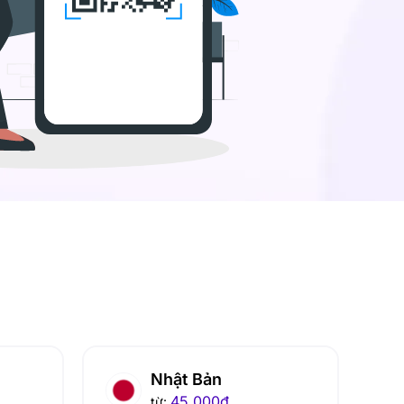
Nhật Bản
45.000
đ
từ: