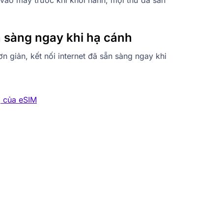
ào máy trước khi khởi hành, mọi thứ đã sẵn
n sàng ngay khi hạ cánh
ơn giản, kết nối internet đã sẵn sàng ngay khi
g của eSIM