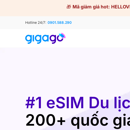
Skip
🎁
Mã giảm giá hot:
HELLOV
to
content
Hotline 24/7:
0901.588.290
#1 eSIM Du lị
200+ quốc gi