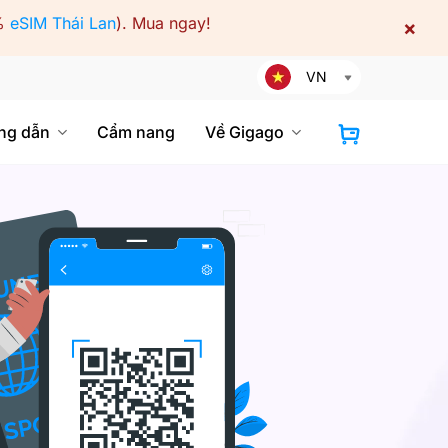
%
eSIM Thái Lan
).
Mua ngay!
×
VN
ng dẫn
Cẩm nang
Về Gigago