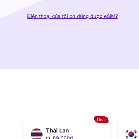
Điện thoại của tôi có dùng được eSIM?
Deal
Thái Lan
89.000
đ
từ: