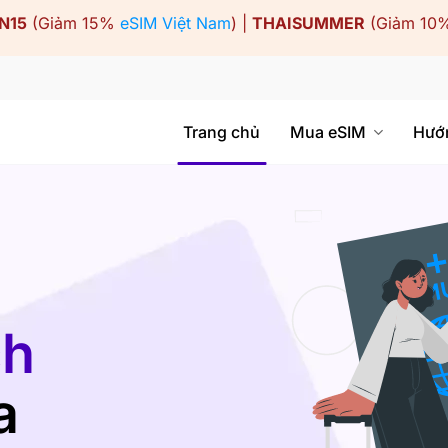
N15
(Giảm 15%
eSIM Việt Nam
) |
THAISUMMER
(Giảm 10
Trang chủ
Mua eSIM
Hướ
ch
a