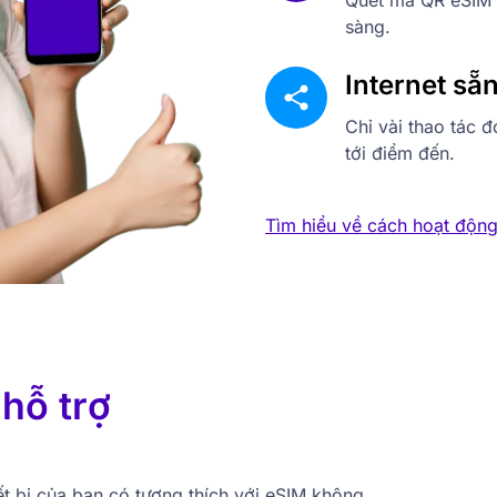
Quét mã QR eSIM v
sàng.
Internet sẵ
Chỉ vài thao tác đ
tới điểm đến.
Tìm hiểu về cách hoạt độn
ó
hỗ trợ
ết bị của bạn có tương thích với eSIM không.