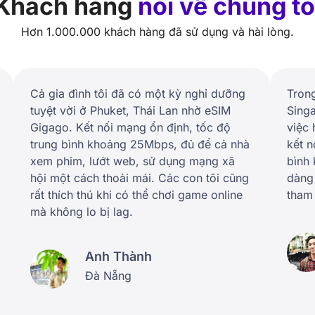
Khách hàng
nói về chúng tô
Hơn 1.000.000 khách hàng đã sử dụng và hài lòng.
Cả gia đình tôi đã có một kỳ nghỉ dưỡng
Trong
tuyệt vời ở Phuket, Thái Lan nhờ eSIM
Singa
Gigago. Kết nối mạng ổn định, tốc độ
việc 
trung bình khoảng 25Mbps, đủ để cả nhà
kết n
xem phim, lướt web, sử dụng mạng xã
bình
hội một cách thoải mái. Các con tôi cũng
dàng 
rất thích thú khi có thể chơi game online
tham 
mà không lo bị lag.
Anh Thành
Đà Nẵng