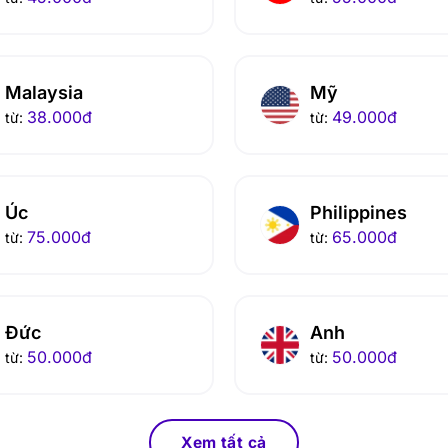
Malaysia
Mỹ
38.000
đ
49.000
đ
từ:
từ:
Úc
Philippines
75.000
đ
65.000
đ
từ:
từ:
Đức
Anh
50.000
đ
50.000
đ
từ:
từ:
Xem tất cả