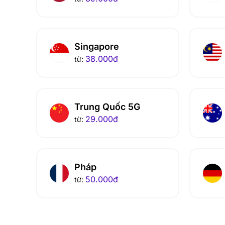
Singapore
38.000
đ
từ:
Trung Quốc 5G
29.000
đ
từ:
Pháp
50.000
đ
từ: