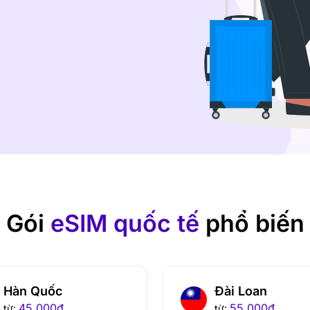
Gói
eSIM quốc tế
phổ biến
Hàn Quốc
Đài Loan
45.000
đ
55.000
đ
từ:
từ: