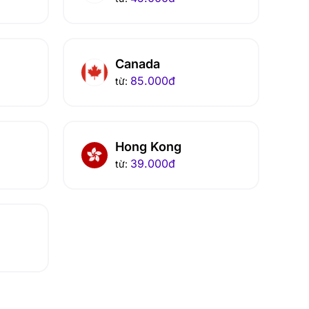
Canada
85.000
đ
từ:
Hong Kong
39.000
đ
từ: