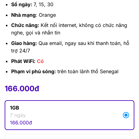
Số ngày:
7, 15, 30
Nhà mạng
: Orange
Chức năng:
Kết nối internet, không có chức năng
nghe, gọi và nhắn tin
Giao hàng:
Qua email, ngay sau khi thanh toán, hỗ
trợ 24/7
Phát WiFi:
Có
Phạm vi phủ sóng:
trên toàn lãnh thổ Senegal
166.000
đ
–
1.094.000
đ
166.000
đ
1GB
7 ngày
166.000
đ