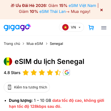
Skip
🎁
Ưu Đãi Hè 2026:
Giảm
15%
eSIM Việt Nam
|
to
×
Giảm
10%
eSIM Thái Lan
→
Mua ngay!
content
VN
Trang chủ
Mua eSIM
Senegal
eSIM du lịch Senegal
4.8 Stars
Kiểm tra tương thích
Dung lượng:
1 – 10 GB
data tốc độ cao, không giới
hạn tốc độ 128kbps sau đó.