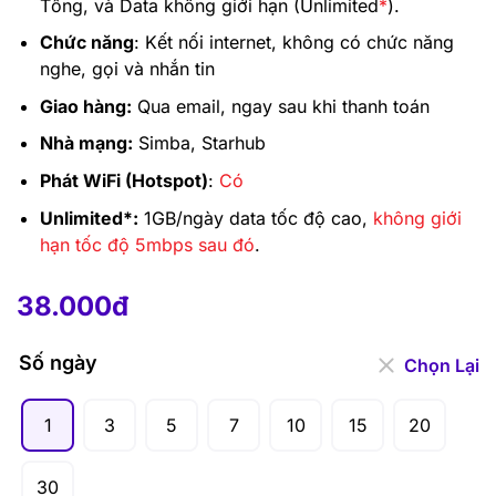
Tổng, và Data không giới hạn (Unlimited
*
).
Chức năng
: Kết nối internet, không có chức năng
nghe, gọi và nhắn tin
Giao hàng:
Qua email, ngay sau khi thanh toán
Nhà mạng:
Simba, Starhub
Phát WiFi (Hotspot)
:
Có
Unlimited*:
1GB/ngày data tốc độ cao,
không giới
hạn tốc độ 5mbps sau đó
.
38.000
đ
–
2.078.000
đ
38.000
đ
Số ngày
Chọn Lại
1
3
5
7
10
15
20
30