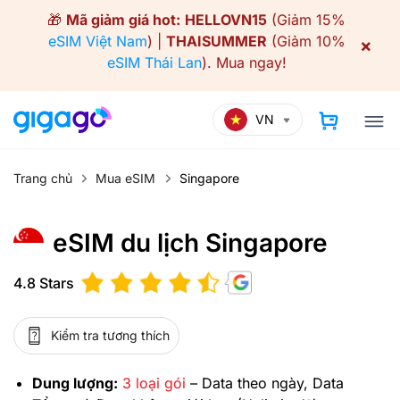
Skip
🎁
Mã giảm giá hot:
HELLOVN15
(Giảm 15%
to
eSIM Việt Nam
) |
THAISUMMER
(Giảm 10%
×
content
eSIM Thái Lan
).
Mua ngay!
VN
Trang chủ
Mua eSIM
Singapore
eSIM du lịch Singapore
4.8 Stars
Kiểm tra tương thích
Dung lượng:
3 loại gói
– Data theo ngày, Data