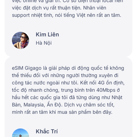
việc online và giải trí. Có số điện thoại local nên
việc đặt dịch vụ rất thuận tiện. Nhân viên
support nhiệt tình, nói tiếng Việt nên rất an tâm.
Kim Liên
Hà Nội
eSIM Gigago là giải pháp di động quốc tế không
thể thiếu đối với những người thường xuyên đi
công tác nước ngoài như tôi. Kết nối 4G ổn định,
tốc độ nhanh chóng, trung bình trên 40Mbps ở
hầu hết các quốc gia tôi đã từng dùng như Nhật
Bản, Malaysia, Ấn Độ. Dịch vụ chăm sóc tốt,
mình rất an tâm khi mua sản phẩm bên đây.
Khắc Trí