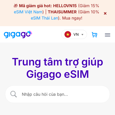
Skip
🎁
Mã giảm giá hot:
HELLOVN15
(Giảm 15%
to
eSIM Việt Nam
) |
THAISUMMER
(Giảm 10%
×
content
eSIM Thái Lan
).
Mua ngay!
VN
Trung tâm trợ giúp
Gigago eSIM