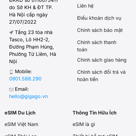
ĐKKD số 0110075417
Liên hệ
do Sở KH & ĐT TP.
Hà Nội cấp ngày
Điều khoản dịch vụ
27/07/2022
Chính sách bảo mật
Tầng 23 tòa nhà
Tasco, Lô HH2-2,
Chính sách thanh
Đường Phạm Hùng,
toán
Phường Từ Liêm, Hà
Chính sách giao hàng
Nội
Mobile:
Chính sách đổi trả và
0901.588.290
hoàn tiền
Email:
hello@gigago.vn
eSIM Du Lịch
Thông Tin Hữu Ích
eSIM Việt Nam
eSIM là gì