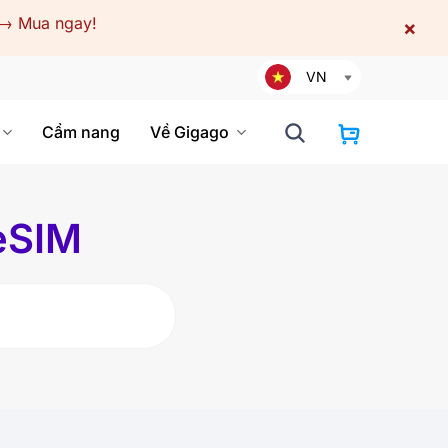
→
Mua ngay!
×
VN
Cẩm nang
Về Gigago
 eSIM