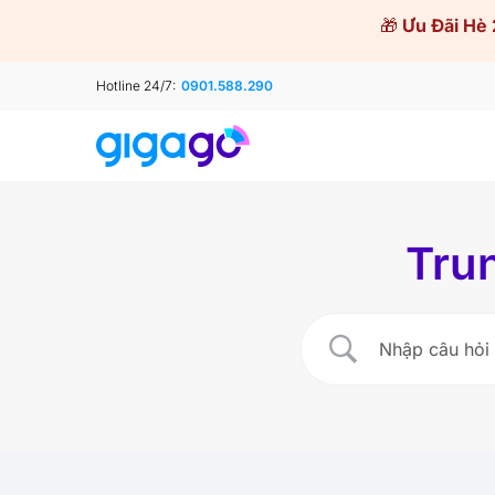
Skip
🎁
Ưu Đãi Hè 
to
content
Hotline 24/7:
0901.588.290
Trun