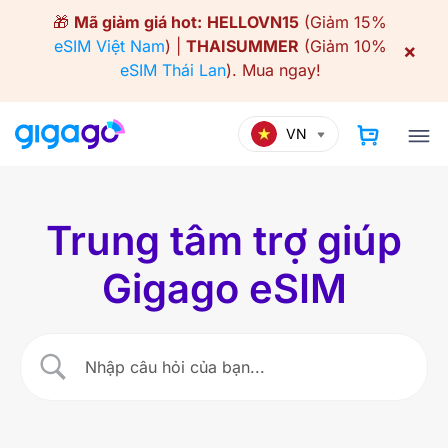
Skip
🎁
Mã giảm giá hot:
HELLOVN15
(Giảm 15%
to
eSIM Việt Nam
) |
THAISUMMER
(Giảm 10%
×
content
eSIM Thái Lan
).
Mua ngay!
VN
Trung tâm trợ giúp
Gigago eSIM