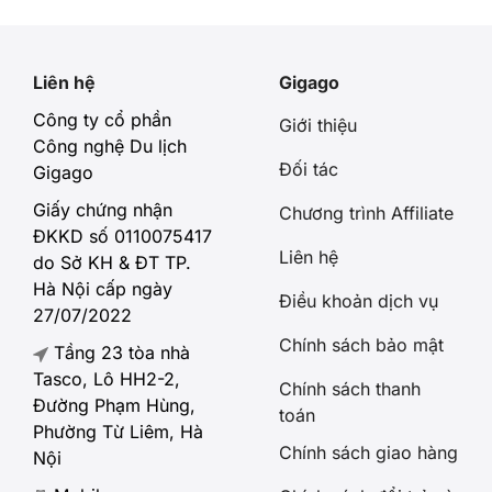
xem phim trực tuyến, thì nên chọn […]
khi bay giúp 
mạng ngay k
Liên hệ
Gigago
Công ty cổ phần
Giới thiệu
Công nghệ Du lịch
Đối tác
Gigago
Giấy chứng nhận
Chương trình Affiliate
ĐKKD số 0110075417
Liên hệ
do Sở KH & ĐT TP.
Hà Nội cấp ngày
Điều khoản dịch vụ
27/07/2022
Chính sách bảo mật
Tầng 23 tòa nhà
Tasco, Lô HH2-2,
Chính sách thanh
Đường Phạm Hùng,
toán
Phường Từ Liêm, Hà
Chính sách giao hàng
Nội