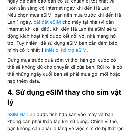
ngày để đảm bảo bạn có sự chuẩn bị tốt nhất và
luôn sẵn sàng có Internet ngay khi đến Hà Lan.
Nếu chọn mua eSIM, bạn nên mua trước khi đến Hà
Lan 1 ngày,
cài đặt eSIM
cho máy tại nhà (vì cần
internet khi cài đặt). Khi đến Hà Lan thì eSIM sẽ tự
động kích hoạt khi được kết nối với nhà mạng hỗ
trợ. Tuy nhiên, để sử dụng eSIM bạn cần đảm bảo
mình có ít nhất 1
thiết bị hỗ trợ eSIM
.
Đừng mua trước quá sớm vì thời hạn gói cước có
thể sẽ không đủ cho chuyến đi của bạn. Rủi ro là có
thể những ngày cuối bạn sẽ phải mua gói mới hoặc
nạp thêm data.
4. Sử dụng eSIM thay cho sim vật
lý
eSIM Hà Lan
được tích hợp sẵn vào máy và bạn
không cần phải tháo lắp khi sử dụng. Chính vì thế,
bạn không cần phải lo lắng về việc sim dễ bị thất lạc