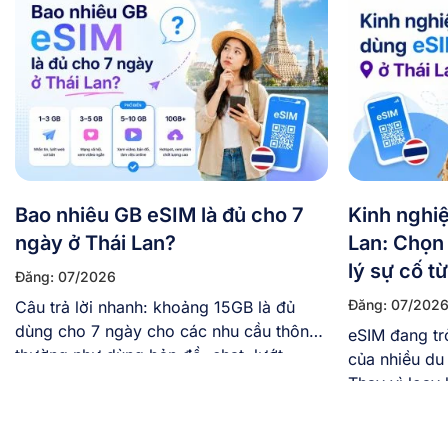
Bao nhiêu GB eSIM là đủ cho 7
Kinh nghi
ngày ở Thái Lan?
Lan: Chọn
lý sự cố t
Đăng: 07/2026
Đăng: 07/202
Câu trả lời nhanh: khoảng 15GB là đủ
dùng cho 7 ngày cho các nhu cầu thông
eSIM đang tr
thường như dùng bản đồ, chat, lướt
của nhiều du
mạng xã hội, chụp ảnh đăng story vừa
Thay vì loay
phải. Còn nếu bạn vừa đi vừa làm việc
sân bay, việ
online, hay thường xuyên gọi video và
tuyến và cài