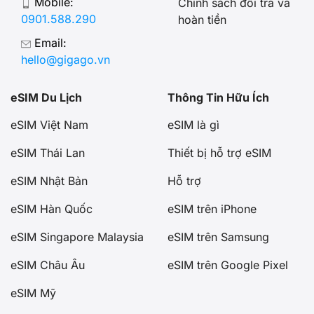
Mobile:
Chính sách đổi trả và
0901.588.290
hoàn tiền
Email:
hello@gigago.vn
eSIM Du Lịch
Thông Tin Hữu Ích
eSIM Việt Nam
eSIM là gì
eSIM Thái Lan
Thiết bị hỗ trợ eSIM
eSIM Nhật Bản
Hỗ trợ
eSIM Hàn Quốc
eSIM trên iPhone
eSIM Singapore Malaysia
eSIM trên Samsung
eSIM Châu Âu
eSIM trên Google Pixel
eSIM Mỹ