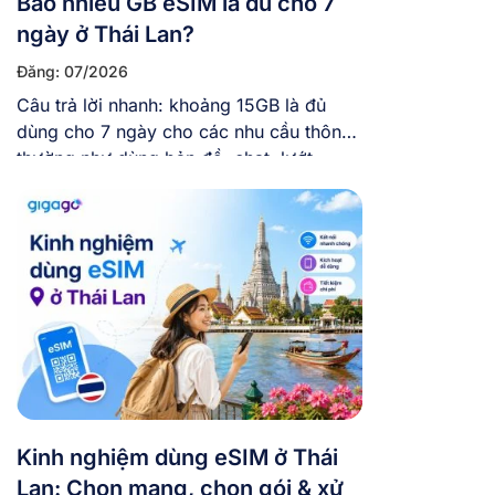
Bao nhiêu GB eSIM là đủ cho 7
ngày ở Thái Lan?
Đăng: 07/2026
Câu trả lời nhanh: khoảng 15GB là đủ
dùng cho 7 ngày cho các nhu cầu thông
thường như dùng bản đồ, chat, lướt
mạng xã hội, chụp ảnh đăng story vừa
phải. Còn nếu bạn vừa đi vừa làm việc
online, hay thường xuyên gọi video và
xem phim trực tuyến, thì nên chọn […]
Kinh nghiệm dùng eSIM ở Thái
Lan: Chọn mạng, chọn gói & xử