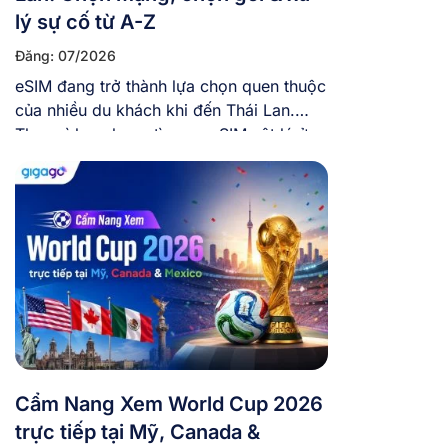
lý sự cố từ A-Z
Đăng: 07/2026
eSIM đang trở thành lựa chọn quen thuộc
của nhiều du khách khi đến Thái Lan.
Thay vì loay hoay tìm mua SIM vật lý ở
sân bay, việc chủ động mua eSIM trực
tuyến và cài eSIM sẵn trong máy trước
khi bay giúp bạn tiết kiệm thời gian và có
mạng ngay khi […]
Cẩm Nang Xem World Cup 2026
trực tiếp tại Mỹ, Canada &