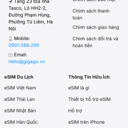
Tầng 23 tòa nhà
Tasco, Lô HH2-2,
Chính sách thanh
Đường Phạm Hùng,
toán
Phường Từ Liêm, Hà
Chính sách giao hàng
Nội
Mobile:
Chính sách đổi trả và
0901.588.290
hoàn tiền
Email:
hello@gigago.vn
eSIM Du Lịch
Thông Tin Hữu Ích
eSIM Việt Nam
eSIM là gì
eSIM Thái Lan
Thiết bị hỗ trợ eSIM
eSIM Nhật Bản
Hỗ trợ
eSIM Hàn Quốc
eSIM trên iPhone