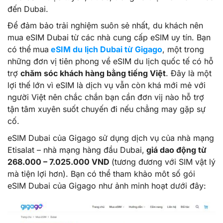
đến Dubai.
Để đảm bảo trải nghiệm suôn sẻ nhất, du khách nên
mua eSIM Dubai từ các nhà cung cấp eSIM uy tín. Bạn
có thể
mua
eSIM du lịch Dubai từ Gigago
, một trong
những đơn vị tiên phong về eSIM du lịch quốc tế có hỗ
trợ
chăm sóc khách hàng bằng tiếng Việt
. Đây là một
lợi thế lớn vì eSIM là dịch vụ vẫn còn khá mới mẻ với
người Việt nên chắc chắn bạn cần đơn vij nào hỗ trợ
tận tâm xuyên suốt chuyến đi nếu chẳng may gặp sự
cố.
eSIM Dubai của Gigago sử dụng dịch vụ của nhà mạng
Etisalat – nhà mạng hàng đầu Dubai,
giá dao động từ
268.000 – 7.025.000 VND
(tương đương với SIM vật lý
mà tiện lợi hơn). Bạn có thể tham khảo môt số gói
eSIM Dubai của Gigago như ảnh minh hoạt dưới đây: