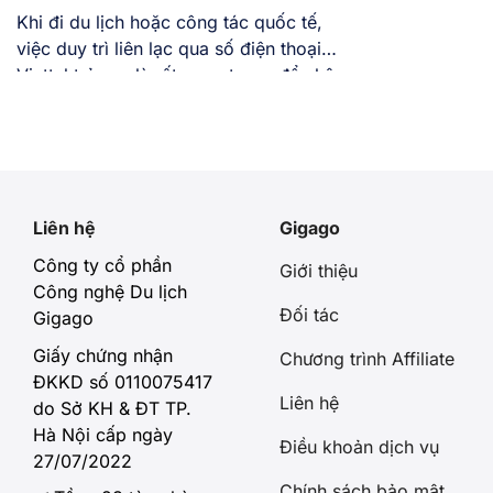
Khi đi du lịch hoặc công tác quốc tế,
việc duy trì liên lạc qua số điện thoại
Viettel trả sau là rất quan trọng để nhận
cuộc gọi hoặc mã OTP ngân hàng. Tuy
nhiên, cước phí chuyển vùng quốc tế
(Roaming) thường cao và dễ làm vượt
hạn mức chi tiêu, khiến SIM […]
Liên hệ
Gigago
Công ty cổ phần
Giới thiệu
Công nghệ Du lịch
Đối tác
Gigago
Giấy chứng nhận
Chương trình Affiliate
ĐKKD số 0110075417
Liên hệ
do Sở KH & ĐT TP.
Hà Nội cấp ngày
Điều khoản dịch vụ
27/07/2022
Chính sách bảo mật