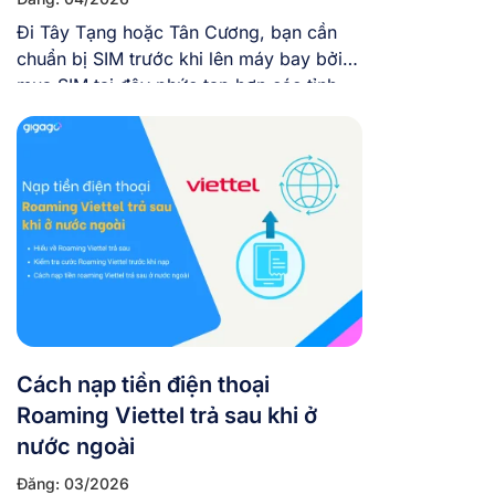
Đi Tây Tạng hoặc Tân Cương, bạn cần
chuẩn bị SIM trước khi lên máy bay bởi
mua SIM tại đây phức tạp hơn các tỉnh
khác của Trung Quốc nhiều. Bài viết này
sẽ giải đáp thắc mắc liệu SIM Trung
Quốc có hoạt động tại Tây Tạng, Tân
Cương không, sóng thực tế […]
Cách nạp tiền điện thoại
Roaming Viettel trả sau khi ở
nước ngoài
Đăng: 03/2026