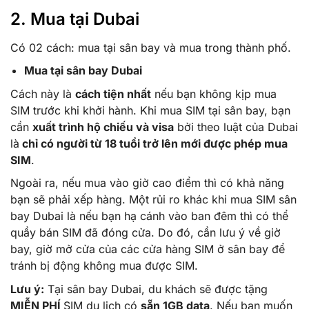
2. Mua tại Dubai
Có 02 cách: mua tại sân bay và mua trong thành phố.
Mua tại sân bay Dubai
Cách này là
cách tiện nhất
nếu bạn không kịp mua
SIM trước khi khởi hành. Khi mua SIM tại sân bay, bạn
cần
xuất trình hộ chiếu và visa
bởi theo luật của Dubai
là
chỉ có người từ 18 tuổi trở lên mới được phép mua
SIM
.
Ngoài ra, nếu mua vào giờ cao điểm thì có khả năng
bạn sẽ phải xếp hàng. Một rủi ro khác khi mua SIM sân
bay Dubai là nếu bạn hạ cánh vào ban đêm thì có thể
quầy bán SIM đã đóng cửa. Do đó, cần lưu ý về giờ
bay, giờ mở cửa của các cửa hàng SIM ở sân bay để
tránh bị động không mua được SIM.
Lưu ý:
Tại sân bay Dubai, du khách sẽ được tặng
MIỄN PHÍ
SIM du lịch có
sẵn 1GB data
. Nếu bạn muốn