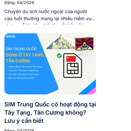
Đăng: 04/2026
Chuyến du lịch nước ngoài của người
cao tuổi thường mang lại nhiều niềm vui,
nhưng nỗi lo lớn nhất là mất kết nối –
không gọi về cho con cháu được, không
dùng Google Maps, dễ bị lạc. Chính vì
thế, việc giữ liên lạc với gia đình không
chỉ là nhu cầu mà […]
SIM Trung Quốc có hoạt động tại
Tây Tạng, Tân Cương không?
Lưu ý cần biết
Đăng: 04/2026