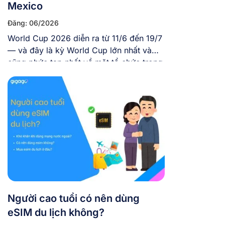
Mexico
Đăng: 06/2026
World Cup 2026 diễn ra từ 11/6 đến 19/7
— và đây là kỳ World Cup lớn nhất và
cũng phức tạp nhất về mặt tổ chức trong
lịch sử giải đấu với 48 đội tuyển tranh tài,
104 trận, diễn ra trên 3 quốc gia và tại 16
thành phố khác nhau. Nếu bạn […]
Người cao tuổi có nên dùng
eSIM du lịch không?