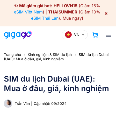
Skip
🎁
Mã giảm giá hot:
HELLOVN15
(Giảm 15%
to
eSIM Việt Nam
) |
THAISUMMER
(Giảm 10%
×
content
eSIM Thái Lan
).
Mua ngay!
VN
Trang chủ
Kinh nghiệm & SIM du lịch
SIM du lịch Dubai
(UAE): Mua ở đâu, giá, kinh nghiệm
SIM du lịch Dubai (UAE):
Mua ở đâu, giá, kinh nghiệm
Trần Vân
|
Cập nhật: 09/2024