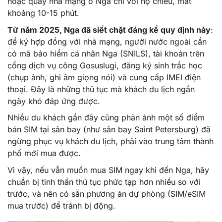
hoặc quầy nhà mạng ở Nga chỉ với hộ chiếu, mất
khoảng 10-15 phút.
Từ năm 2025, Nga đã siết chặt đáng kể quy định này
:
để ký hợp đồng với nhà mạng, người nước ngoài cần
có mã bảo hiểm cá nhân Nga (SNILS), tài khoản trên
cổng dịch vụ công Gosuslugi, đăng ký sinh trắc học
(chụp ảnh, ghi âm giọng nói) và cung cấp IMEI điện
thoại. Đây là những thủ tục mà khách du lịch ngắn
ngày khó đáp ứng được.
Nhiều du khách gần đây cũng phản ánh một số điểm
bán SIM tại sân bay (như sân bay Saint Petersburg) đã
ngừng phục vụ khách du lịch, phải vào trung tâm thành
phố mới mua được.
Vì vậy, nếu vẫn muốn mua SIM ngay khi đến Nga, hãy
chuẩn bị tinh thần thủ tục phức tạp hơn nhiều so với
trước, và nên có sẵn phương án dự phòng (SIM/eSIM
mua trước) để tránh bị động.