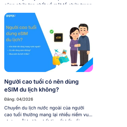
cũng phức tạp nhất về mặt tổ chức trong
lịch sử giải đấu với 48 đội tuyển tranh tài,
104 trận, diễn ra trên 3 quốc gia và tại 16
thành phố khác nhau. Nếu bạn […]
Người cao tuổi có nên dùng
eSIM du lịch không?
Đăng: 04/2026
Chuyến du lịch nước ngoài của người
cao tuổi thường mang lại nhiều niềm vui,
nhưng nỗi lo lớn nhất là mất kết nối –