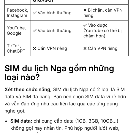
GIGAGO)
Facebook,
❌ Bị chặn, cần VPN
✅ Vào bình thường
Instagram
riêng
✅ Vào được
YouTube,
✅ Vào bình thường
(YouTube có thể bị
Google
chậm hơn)
TikTok,
❌ Cần VPN riêng
❌ Cần VPN riêng
ChatGPT
SIM du lịch Nga gồm những
loại nào?
Xét theo chức năng
, SIM du lịch Nga có 2 loại là SIM
data và SIM đa năng. Bạn nên chọn SIM data vì rẻ hơn
và vẫn đáp ứng nhu cầu liên lạc qua các ứng dụng
nghe gọi.
SIM data:
chỉ cung cấp data (1GB, 3GB, 10GB…),
không gọi hay nhắn tin. Phù hợp người lướt web,