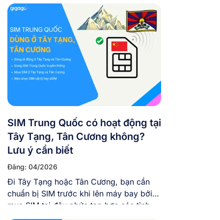
không gọi về cho con cháu được, không
dùng Google Maps, dễ bị lạc. Chính vì
thế, việc giữ liên lạc với gia đình không
chỉ là nhu cầu mà […]
SIM Trung Quốc có hoạt động tại
Tây Tạng, Tân Cương không?
Lưu ý cần biết
Đăng: 04/2026
Đi Tây Tạng hoặc Tân Cương, bạn cần
chuẩn bị SIM trước khi lên máy bay bởi
mua SIM tại đây phức tạp hơn các tỉnh
khác của Trung Quốc nhiều. Bài viết này