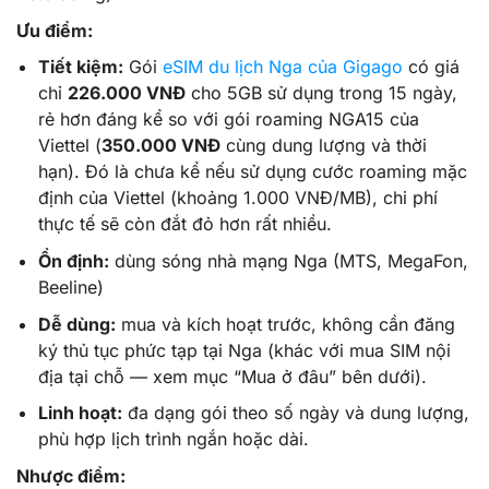
Ưu điểm:
Tiết kiệm:
Gói
eSIM du lịch Nga của Gigago
có giá
chỉ
226.000 VNĐ
cho 5GB sử dụng trong 15 ngày,
rẻ hơn đáng kể so với gói roaming NGA15 của
Viettel (
350.000 VNĐ
cùng dung lượng và thời
hạn). Đó là chưa kể nếu sử dụng cước roaming mặc
định của Viettel (khoảng 1.000 VNĐ/MB), chi phí
thực tế sẽ còn đắt đỏ hơn rất nhiều.
Ổn định:
dùng sóng nhà mạng Nga (MTS, MegaFon,
Beeline)
Dễ dùng:
mua và kích hoạt trước, không cần đăng
ký thủ tục phức tạp tại Nga (khác với mua SIM nội
địa tại chỗ — xem mục “Mua ở đâu” bên dưới).
Linh hoạt:
đa dạng gói theo số ngày và dung lượng,
phù hợp lịch trình ngắn hoặc dài.
Nhược điểm: