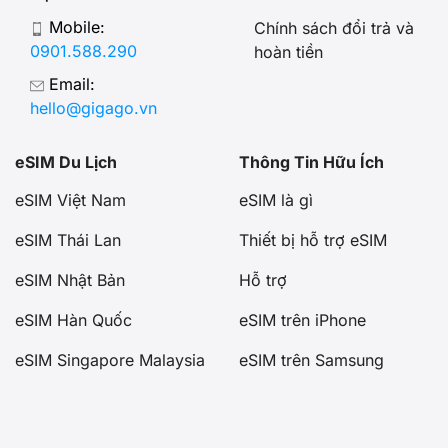
Mobile:
Chính sách đổi trả và
0901.588.290
hoàn tiền
Email:
hello@gigago.vn
eSIM Du Lịch
Thông Tin Hữu Ích
eSIM Việt Nam
eSIM là gì
eSIM Thái Lan
Thiết bị hỗ trợ eSIM
eSIM Nhật Bản
Hỗ trợ
eSIM Hàn Quốc
eSIM trên iPhone
eSIM Singapore Malaysia
eSIM trên Samsung
eSIM Châu Âu
eSIM trên Google Pixel
eSIM Mỹ