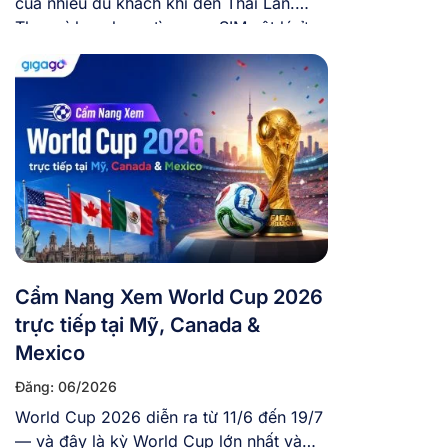
của nhiều du khách khi đến Thái Lan.
Thay vì loay hoay tìm mua SIM vật lý ở
sân bay, việc chủ động mua eSIM trực
tuyến và cài eSIM sẵn trong máy trước
khi bay giúp bạn tiết kiệm thời gian và có
mạng ngay khi […]
Cẩm Nang Xem World Cup 2026
trực tiếp tại Mỹ, Canada &
Mexico
Đăng: 06/2026
World Cup 2026 diễn ra từ 11/6 đến 19/7
— và đây là kỳ World Cup lớn nhất và