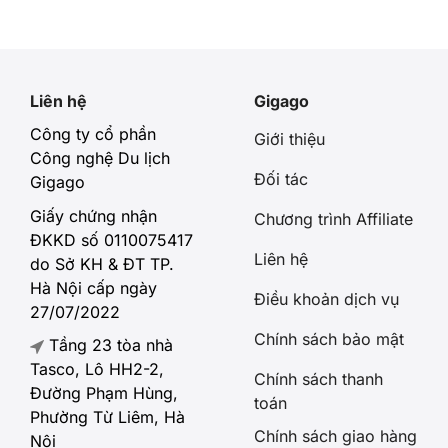
nhiên, cước phí chuyển vùng quốc tế
(Roaming) thường cao và dễ làm vượt
hạn mức chi tiêu, khiến SIM […]
Liên hệ
Gigago
Công ty cổ phần
Giới thiệu
Công nghệ Du lịch
Đối tác
Gigago
Giấy chứng nhận
Chương trình Affiliate
ĐKKD số 0110075417
Liên hệ
do Sở KH & ĐT TP.
Hà Nội cấp ngày
Điều khoản dịch vụ
27/07/2022
Chính sách bảo mật
Tầng 23 tòa nhà
Tasco, Lô HH2-2,
Chính sách thanh
Đường Phạm Hùng,
toán
Phường Từ Liêm, Hà
Chính sách giao hàng
Nội