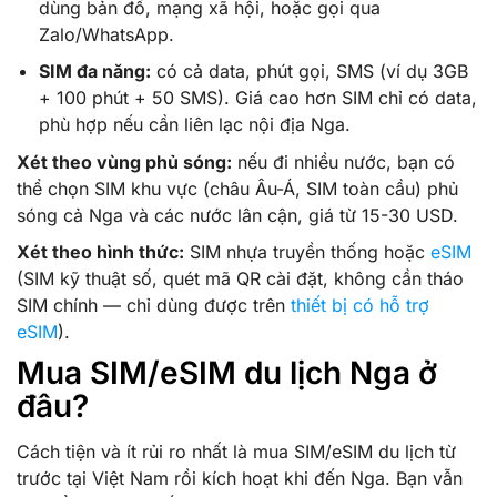
dùng bản đồ, mạng xã hội, hoặc gọi qua
Zalo/WhatsApp.
SIM đa năng:
có cả data, phút gọi, SMS (ví dụ 3GB
+ 100 phút + 50 SMS). Giá cao hơn SIM chỉ có data,
phù hợp nếu cần liên lạc nội địa Nga.
Xét theo vùng phủ sóng:
nếu đi nhiều nước, bạn có
thể chọn SIM khu vực (châu Âu-Á, SIM toàn cầu) phủ
sóng cả Nga và các nước lân cận, giá từ 15-30 USD.
Xét theo hình thức:
SIM nhựa truyền thống hoặc
eSIM
(SIM kỹ thuật số, quét mã QR cài đặt, không cần tháo
SIM chính — chỉ dùng được trên
thiết bị có hỗ trợ
eSIM
).
Mua SIM/eSIM du lịch Nga ở
đâu?
Cách tiện và ít rủi ro nhất là mua SIM/eSIM du lịch từ
trước tại Việt Nam rồi kích hoạt khi đến Nga. Bạn vẫn