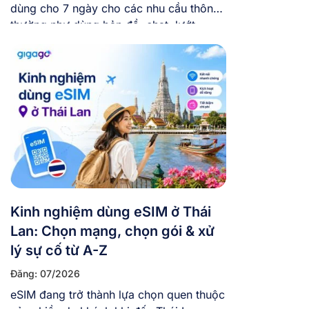
dùng cho 7 ngày cho các nhu cầu thông
thường như dùng bản đồ, chat, lướt
mạng xã hội, chụp ảnh đăng story vừa
phải. Còn nếu bạn vừa đi vừa làm việc
online, hay thường xuyên gọi video và
xem phim trực tuyến, thì nên chọn […]
Kinh nghiệm dùng eSIM ở Thái
Lan: Chọn mạng, chọn gói & xử
lý sự cố từ A-Z
Đăng: 07/2026
eSIM đang trở thành lựa chọn quen thuộc