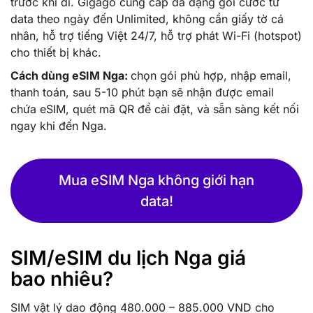
trước khi đi. Gigago cung cấp đa dạng gói cước từ
data theo ngày đến Unlimited, không cần giấy tờ cá
nhân, hỗ trợ tiếng Việt 24/7, hỗ trợ phát Wi-Fi (hotspot)
cho thiết bị khác.
Cách dùng eSIM Nga:
chọn gói phù hợp, nhập email,
thanh toán, sau 5-10 phút bạn sẽ nhận được email
chứa eSIM, quét mã QR để cài đặt, và sẵn sàng kết nối
ngay khi đến Nga.
Mua eSIM Nga không giới hạn
data!
SIM/eSIM du lịch Nga giá
bao nhiêu?
SIM vật lý dao động 480.000 – 885.000 VND cho