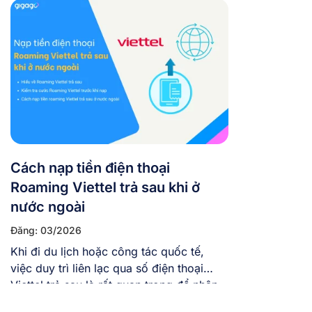
sẽ giải đáp thắc mắc liệu SIM Trung
Quốc có hoạt động tại Tây Tạng, Tân
Cương không, sóng thực tế […]
Cách nạp tiền điện thoại
Roaming Viettel trả sau khi ở
nước ngoài
Đăng: 03/2026
Khi đi du lịch hoặc công tác quốc tế,
việc duy trì liên lạc qua số điện thoại
Viettel trả sau là rất quan trọng để nhận
cuộc gọi hoặc mã OTP ngân hàng. Tuy