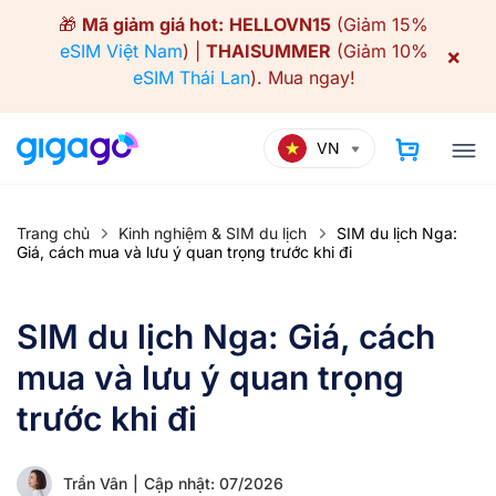
Skip
🎁
Mã giảm giá hot:
HELLOVN15
(Giảm 15%
to
eSIM Việt Nam
) |
THAISUMMER
(Giảm 10%
×
content
eSIM Thái Lan
).
Mua ngay!
VN
Trang chủ
Kinh nghiệm & SIM du lịch
SIM du lịch Nga:
Giá, cách mua và lưu ý quan trọng trước khi đi
SIM du lịch Nga: Giá, cách
mua và lưu ý quan trọng
trước khi đi
Trần Vân
|
Cập nhật: 07/2026