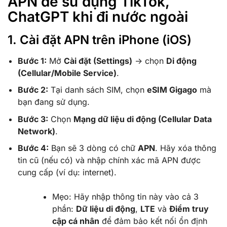
APN để sử dụng TikTok,
ChatGPT khi đi nước ngoài
1. Cài đặt APN trên iPhone (iOS)
Bước 1:
Mở
Cài đặt (Settings)
-> chọn
Di động
(Cellular/Mobile Service)
.
Bước 2:
Tại danh sách SIM, chọn
eSIM Gigago
mà
bạn đang sử dụng.
Bước 3:
Chọn
Mạng dữ liệu di động (Cellular Data
Network)
.
Bước 4:
Bạn sẽ 3 dòng có chữ
APN
. Hãy xóa thông
tin cũ (nếu có) và nhập chính xác mã APN được
cung cấp (ví dụ: internet).
Mẹo:
Hãy nhập thông tin này vào cả 3
phần:
Dữ liệu di động
,
LTE
và
Điểm truy
cập cá nhân
để đảm bảo kết nối ổn định