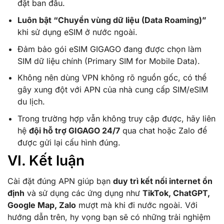
đặt ban đầu.
Luôn bật “Chuyển vùng dữ liệu (Data Roaming)”
khi sử dụng eSIM ở nước ngoài.
Đảm bảo gói eSIM GIGAGO đang được chọn làm
SIM dữ liệu chính (Primary SIM for Mobile Data).
Không nên dùng VPN không rõ nguồn gốc, có thể
gây xung đột với APN của nhà cung cấp SIM/eSIM
du lịch.
Trong trường hợp vẫn không truy cập được, hãy liên
hệ
đội hỗ trợ GIGAGO 24/7
qua chat hoặc Zalo để
được gửi lại cấu hình đúng.
VI. Kết luận
Cài đặt đúng APN giúp bạn
duy trì kết nối internet ổn
định
và sử dụng các ứng dụng như
TikTok, ChatGPT,
Google Map, Zalo
mượt mà khi đi nước ngoài. Với
hướng dẫn trên, hy vọng bạn sẽ có những trải nghiệm