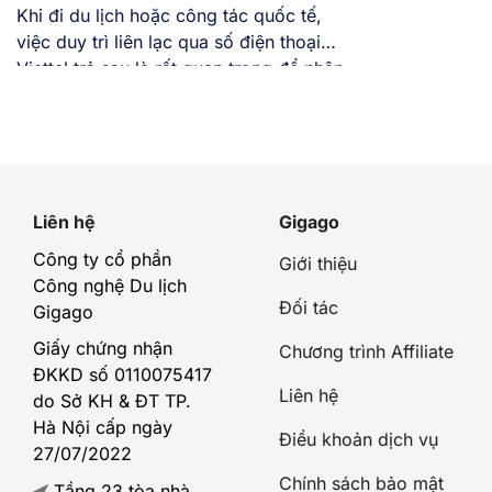
Khi đi du lịch hoặc công tác quốc tế,
việc duy trì liên lạc qua số điện thoại
Viettel trả sau là rất quan trọng để nhận
cuộc gọi hoặc mã OTP ngân hàng. Tuy
nhiên, cước phí chuyển vùng quốc tế
(Roaming) thường cao và dễ làm vượt
hạn mức chi tiêu, khiến SIM […]
Liên hệ
Gigago
Công ty cổ phần
Giới thiệu
Công nghệ Du lịch
Đối tác
Gigago
Giấy chứng nhận
Chương trình Affiliate
ĐKKD số 0110075417
Liên hệ
do Sở KH & ĐT TP.
Hà Nội cấp ngày
Điều khoản dịch vụ
27/07/2022
Chính sách bảo mật
Tầng 23 tòa nhà