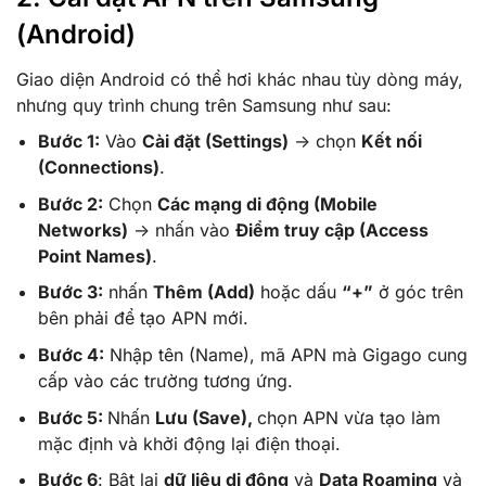
(Android)
Giao diện Android có thể hơi khác nhau tùy dòng máy,
nhưng quy trình chung trên Samsung như sau:
Bước 1:
Vào
Cài đặt (Settings)
-> chọn
Kết nối
(Connections)
.
Bước 2:
Chọn
Các mạng di động (Mobile
Networks)
-> nhấn vào
Điểm truy cập (Access
Point Names)
.
Bước 3:
nhấn
Thêm (Add)
hoặc dấu
“+”
ở góc trên
bên phải để tạo APN mới.
Bước 4:
Nhập tên (Name), mã APN mà Gigago cung
cấp vào các trường tương ứng.
Bước 5:
Nhấn
Lưu (Save),
chọn APN vừa tạo làm
mặc định và khởi động lại điện thoại.
Bước 6
: Bật lại
dữ liệu di động
và
Data Roaming
và