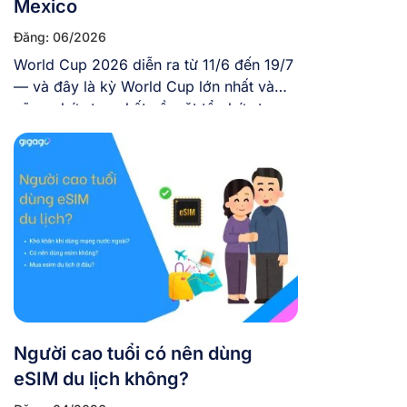
Mexico
Đăng: 06/2026
World Cup 2026 diễn ra từ 11/6 đến 19/7
— và đây là kỳ World Cup lớn nhất và
cũng phức tạp nhất về mặt tổ chức trong
lịch sử giải đấu với 48 đội tuyển tranh tài,
104 trận, diễn ra trên 3 quốc gia và tại 16
thành phố khác nhau. Nếu bạn […]
Người cao tuổi có nên dùng
eSIM du lịch không?