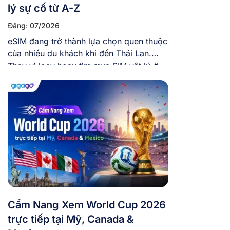
lý sự cố từ A-Z
Đăng: 07/2026
eSIM đang trở thành lựa chọn quen thuộc
của nhiều du khách khi đến Thái Lan.
Thay vì loay hoay tìm mua SIM vật lý ở
sân bay, việc chủ động mua eSIM trực
tuyến và cài eSIM sẵn trong máy trước
khi bay giúp bạn tiết kiệm thời gian và có
mạng ngay khi […]
Cẩm Nang Xem World Cup 2026
trực tiếp tại Mỹ, Canada &