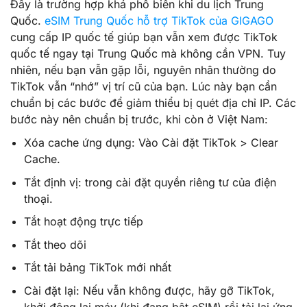
Đây là trường hợp khá phổ biến khi du lịch Trung
Quốc.
eSIM Trung Quốc hỗ trợ TikTok của GIGAGO
cung cấp IP quốc tế giúp bạn vẫn xem được TikTok
quốc tế ngay tại Trung Quốc mà không cần VPN. Tuy
nhiên, nếu bạn vẫn gặp lỗi, nguyên nhân thường do
TikTok vẫn “nhớ” vị trí cũ của bạn. Lúc này bạn cần
chuẩn bị các bước để giảm thiểu bị quét địa chỉ IP. Các
bước này nên chuẩn bị trước, khi còn ở Việt Nam:
Xóa cache ứng dụng: Vào Cài đặt TikTok > Clear
Cache.
Tắt định vị: trong cài đặt quyền riêng tư của điện
thoại.
Tắt hoạt động trực tiếp
Tắt theo dõi
Tắt tải bảng TikTok mới nhất
Cài đặt lại: Nếu vẫn không được, hãy gỡ TikTok,
khởi động lại máy (khi đang bật eSIM) rồi tải lại ứng