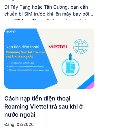
Đi Tây Tạng hoặc Tân Cương, bạn cần
chuẩn bị SIM trước khi lên máy bay bởi
mua SIM tại đây phức tạp hơn các tỉnh
khác của Trung Quốc nhiều. Bài viết này
sẽ giải đáp thắc mắc liệu SIM Trung
Quốc có hoạt động tại Tây Tạng, Tân
Cương không, sóng thực tế […]
Cách nạp tiền điện thoại
Roaming Viettel trả sau khi ở
nước ngoài
Đăng: 03/2026