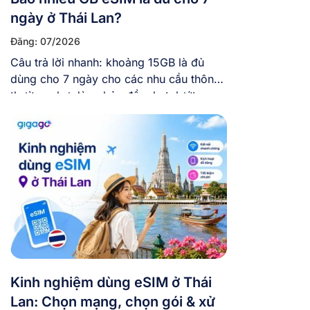
ngày ở Thái Lan?
Đăng: 07/2026
Câu trả lời nhanh: khoảng 15GB là đủ
dùng cho 7 ngày cho các nhu cầu thông
thường như dùng bản đồ, chat, lướt
mạng xã hội, chụp ảnh đăng story vừa
phải. Còn nếu bạn vừa đi vừa làm việc
online, hay thường xuyên gọi video và
xem phim trực tuyến, thì nên chọn […]
Kinh nghiệm dùng eSIM ở Thái
Lan: Chọn mạng, chọn gói & xử