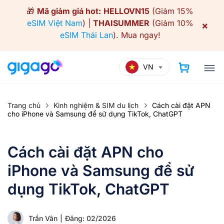
Skip
🎁
Mã giảm giá hot:
HELLOVN15
(Giảm 15%
to
eSIM Việt Nam
) |
THAISUMMER
(Giảm 10%
×
content
eSIM Thái Lan
).
Mua ngay!
VN
Trang chủ
Kinh nghiệm & SIM du lịch
Cách cài đặt APN
cho iPhone và Samsung để sử dụng TikTok, ChatGPT
Cách cài đặt APN cho
iPhone và Samsung để sử
dụng TikTok, ChatGPT
Trần Vân
|
Đăng: 02/2026