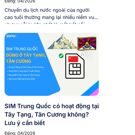
Đăng: 04/2026
Chuyến du lịch nước ngoài của người
cao tuổi thường mang lại nhiều niềm vui,
nhưng nỗi lo lớn nhất là mất kết nối –
không gọi về cho con cháu được, không
dùng Google Maps, dễ bị lạc. Chính vì
thế, việc giữ liên lạc với gia đình không
chỉ là nhu cầu mà […]
SIM Trung Quốc có hoạt động tại
Tây Tạng, Tân Cương không?
Lưu ý cần biết
Đăng: 04/2026