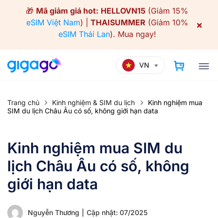
Skip
🎁
Mã giảm giá hot:
HELLOVN15
(Giảm 15%
to
eSIM Việt Nam
) |
THAISUMMER
(Giảm 10%
×
content
eSIM Thái Lan
).
Mua ngay!
VN
Trang chủ
Kinh nghiệm & SIM du lịch
Kinh nghiệm mua
SIM du lịch Châu Âu có số, không giới hạn data
Kinh nghiệm mua SIM du
lịch Châu Âu có số, không
giới hạn data
Nguyễn Thương
|
Cập nhật: 07/2025