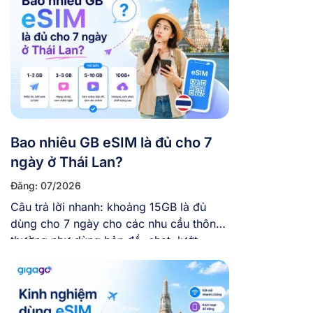
Bao nhiêu GB eSIM là đủ cho 7
ngày ở Thái Lan?
Đăng: 07/2026
Câu trả lời nhanh: khoảng 15GB là đủ
dùng cho 7 ngày cho các nhu cầu thông
thường như dùng bản đồ, chat, lướt
mạng xã hội, chụp ảnh đăng story vừa
phải. Còn nếu bạn vừa đi vừa làm việc
online, hay thường xuyên gọi video và
xem phim trực tuyến, thì nên chọn […]