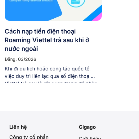
Cách nạp tiền điện thoại
Roaming Viettel trả sau khi ở
nước ngoài
Đăng: 03/2026
Khi đi du lịch hoặc công tác quốc tế,
việc duy trì liên lạc qua số điện thoại
Viettel trả sau là rất quan trọng để nhận
cuộc gọi hoặc mã OTP ngân hàng. Tuy
nhiên, cước phí chuyển vùng quốc tế
(Roaming) thường cao và dễ làm vượt
hạn mức chi tiêu, khiến SIM […]
Liên hệ
Gigago
Công ty cổ phần
Giới thiệu