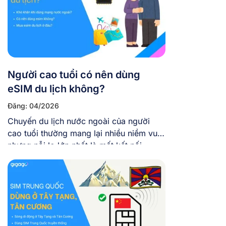
Người cao tuổi có nên dùng
eSIM du lịch không?
Đăng: 04/2026
Chuyến du lịch nước ngoài của người
cao tuổi thường mang lại nhiều niềm vui,
nhưng nỗi lo lớn nhất là mất kết nối –
không gọi về cho con cháu được, không
dùng Google Maps, dễ bị lạc. Chính vì
thế, việc giữ liên lạc với gia đình không
chỉ là nhu cầu mà […]