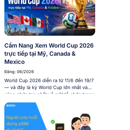
Cẩm Nang Xem World Cup 2026
trực tiếp tại Mỹ, Canada &
Mexico
Đăng: 06/2026
World Cup 2026 diễn ra từ 11/6 đến 19/7
— và đây là kỳ World Cup lớn nhất và
cũng phức tạp nhất về mặt tổ chức trong
lịch sử giải đấu với 48 đội tuyển tranh tài,
104 trận, diễn ra trên 3 quốc gia và tại 16
thành phố khác nhau. Nếu bạn […]