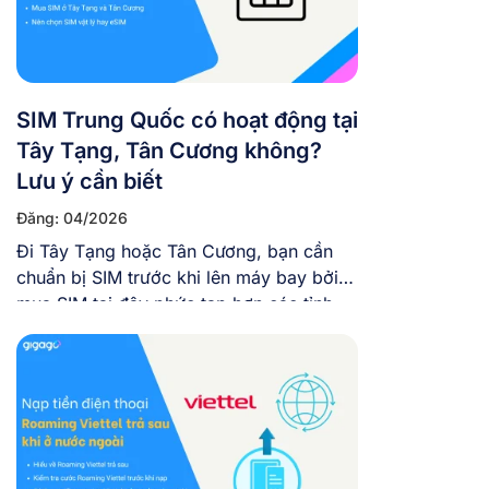
SIM Trung Quốc có hoạt động tại
Tây Tạng, Tân Cương không?
Lưu ý cần biết
Đăng: 04/2026
Đi Tây Tạng hoặc Tân Cương, bạn cần
chuẩn bị SIM trước khi lên máy bay bởi
mua SIM tại đây phức tạp hơn các tỉnh
khác của Trung Quốc nhiều. Bài viết này
sẽ giải đáp thắc mắc liệu SIM Trung
Quốc có hoạt động tại Tây Tạng, Tân
Cương không, sóng thực tế […]