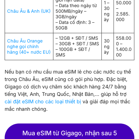
1 –
50.000
– Data theo ngày từ
30
–
Châu Âu & Anh (UK)
500MB/ngày –
ng
2.585.
3GB/ngày
ày
000
– Data cố định: 3 –
50GB
– 12GB + SĐT / SMS
558.00
Châu Âu Orange
30
– 30GB + SĐT / SMS
0 –
nghe gọi chính
ng
– 100GB + SĐT /
1.400.0
hãng (40+ nước EU)
ày
SMS
00
Nếu bạn có nhu cầu mua eSIM lẻ cho các nước cụ thể
trong Châu Âu, eSIM cũng có gói phù hợp. Đặc biệt,
Gigago có dịch vụ chăm sóc khách hàng 24/7 bằng
tiếng Việt, Anh, Trung Quốc, Nhật Bản,… giúp hỗ trợ
cài đặt eSIM cho các loại thiết bị
và giải đáp mọi thắc
mắc nhanh chóng.
Mua eSIM từ Gigago, nhận sau 5