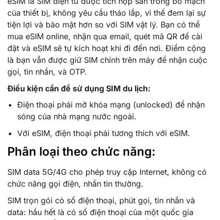
eSIM là SIM điện tử được tích hợp sẵn trong bo mạch
của thiết bị, không yêu cầu tháo lắp, vì thế đem lại sự
tiện lợi và bảo mật hơn so với SIM vật lý. Bạn có thể
mua eSIM online, nhận qua email, quét mã QR để cài
đặt và eSIM sẽ tự kích hoạt khi đi đến nơi. Điểm cộng
là bạn vẫn được giữ SIM chính trên máy để nhận cuộc
gọi, tin nhắn, và OTP.
Điều kiện cần để sử dụng SIM du lịch:
Điện thoại phải mở khóa mạng (unlocked) để nhận
sóng của nhà mạng nước ngoài.
Với eSIM, điện thoại phải tương thích với eSIM.
Phân loại theo chức năng:
SIM data 5G/4G cho phép truy cập Internet, không có
chức năng gọi điện, nhắn tin thường.
SIM trọn gói có số điện thoại, phút gọi, tin nhắn và
data: hầu hết là có số điện thoại của một quốc gia