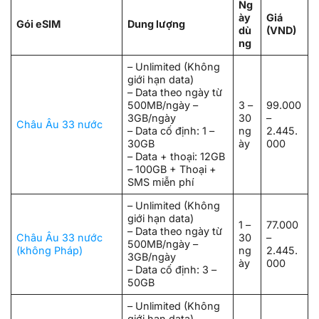
Ng
ày
Giá
Gói eSIM
Dung lượng
dù
(VND)
ng
– Unlimited (Không
giới hạn data)
– Data theo ngày từ
500MB/ngày –
3 –
99.000
3GB/ngày
30
–
Châu Âu 33 nước
– Data cố định: 1 –
ng
2.445.
30GB
ày
000
– Data + thoại: 12GB
– 100GB + Thoại +
SMS miễn phí
– Unlimited (Không
giới hạn data)
1 –
77.000
– Data theo ngày từ
Châu Âu 33 nước
30
–
500MB/ngày –
(không Pháp)
ng
2.445.
3GB/ngày
ày
000
– Data cố định: 3 –
50GB
– Unlimited (Không
giới hạn data)