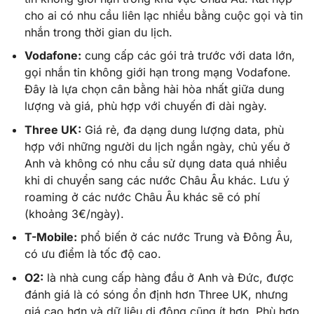
cho ai có nhu cầu liên lạc nhiều bằng cuộc gọi và tin
nhắn trong thời gian du lịch.
Vodafone:
cung cấp các gói trả trước với data lớn,
gọi nhắn tin không giới hạn trong mạng Vodafone.
Đây là lựa chọn cân bằng hài hòa nhất giữa dung
lượng và giá, phù hợp với chuyến đi dài ngày.
Three UK:
Giá rẻ, đa dạng dung lượng data, phù
hợp với những người du lịch ngắn ngày, chủ yếu ở
Anh và không có nhu cầu sử dụng data quá nhiều
khi di chuyển sang các nước Châu Âu khác. Lưu ý
roaming ở các nước Châu Âu khác sẽ có phí
(khoảng 3€/ngày).
T-Mobile:
phổ biến ở các nước Trung và Đông Âu,
có ưu điểm là tốc độ cao.
O2:
là nhà cung cấp hàng đầu ở Anh và Đức, được
đánh giá là có sóng ổn định hơn Three UK, nhưng
giá cao hơn và dữ liệu di động cũng ít hơn. Phù hợp