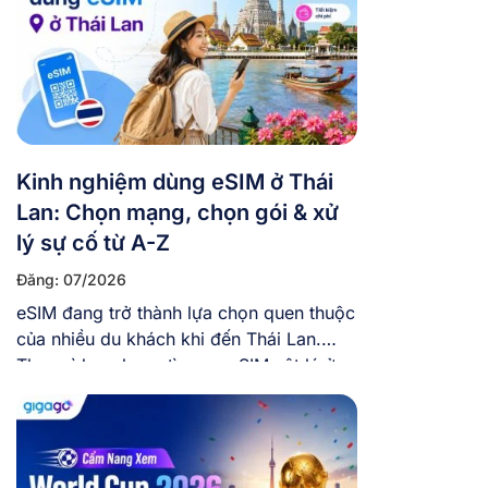
Kinh nghiệm dùng eSIM ở Thái
Lan: Chọn mạng, chọn gói & xử
lý sự cố từ A-Z
Đăng: 07/2026
eSIM đang trở thành lựa chọn quen thuộc
của nhiều du khách khi đến Thái Lan.
Thay vì loay hoay tìm mua SIM vật lý ở
sân bay, việc chủ động mua eSIM trực
tuyến và cài eSIM sẵn trong máy trước
khi bay giúp bạn tiết kiệm thời gian và có
mạng ngay khi […]