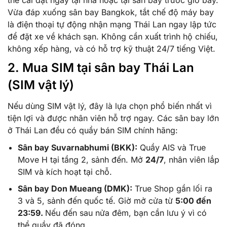
Vừa đáp xuống sân bay Bangkok, tắt chế độ máy bay
là điện thoại tự động nhận mạng Thái Lan ngay lập tức
để đặt xe về khách sạn. Không cần xuất trình hộ chiếu,
không xếp hàng, và có hỗ trợ kỹ thuật 24/7 tiếng Việt.
2. Mua SIM tại sân bay Thái Lan
(SIM vật lý)
Nếu dùng SIM vật lý, đây là lựa chọn phổ biến nhất vì
tiện lợi và được nhân viên hỗ trợ ngay. Các sân bay lớn
ở Thái Lan đều có quầy bán SIM chính hãng:
Sân bay Suvarnabhumi (BKK):
Quầy AIS và True
Move H tại tầng 2, sảnh đến. Mở
24/7
, nhân viên lắp
SIM và kích hoạt tại chỗ.
Sân bay Don Mueang (DMK):
True Shop gần lối ra
3 và 5, sảnh đến quốc tế. Giờ mở cửa từ
5:00 đến
23:59.
Nếu đến sau nửa đêm, bạn cần lưu ý vì có
thể quầy đã đóng.