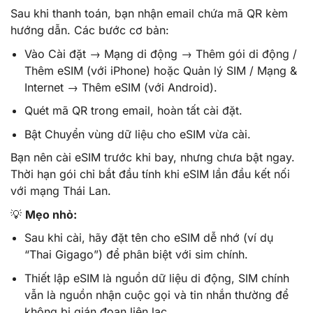
Sau khi thanh toán, bạn nhận email chứa mã QR kèm
hướng dẫn. Các bước cơ bản:
Vào Cài đặt → Mạng di động → Thêm gói di động /
Thêm eSIM (với iPhone) hoặc Quản lý SIM / Mạng &
Internet → Thêm eSIM (với Android).
Quét mã QR trong email, hoàn tất cài đặt.
Bật Chuyển vùng dữ liệu cho eSIM vừa cài.
Bạn nên cài eSIM trước khi bay, nhưng chưa bật ngay.
Thời hạn gói chỉ bắt đầu tính khi eSIM lần đầu kết nối
với mạng Thái Lan.
💡
Mẹo nhỏ:
Sau khi cài, hãy đặt tên cho eSIM dễ nhớ (ví dụ
“Thai Gigago”) để phân biệt với sim chính.
Thiết lập eSIM là nguồn dữ liệu di động, SIM chính
vẫn là nguồn nhận cuộc gọi và tin nhắn thường để
không bị gián đoạn liên lạc.