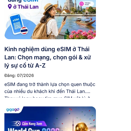
Kinh nghiệm dùng eSIM ở Thái
Lan: Chọn mạng, chọn gói & xử
lý sự cố từ A-Z
Đăng: 07/2026
eSIM đang trở thành lựa chọn quen thuộc
của nhiều du khách khi đến Thái Lan.
Thay vì loay hoay tìm mua SIM vật lý ở
sân bay, việc chủ động mua eSIM trực
tuyến và cài eSIM sẵn trong máy trước
khi bay giúp bạn tiết kiệm thời gian và có
mạng ngay khi […]