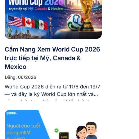
Cẩm Nang Xem World Cup 2026
trực tiếp tại Mỹ, Canada &
Mexico
Đăng: 06/2026
World Cup 2026 diễn ra từ 11/6 đến 19/7
— và đây là kỳ World Cup lớn nhất và
cũng phức tạp nhất về mặt tổ chức trong
lịch sử giải đấu với 48 đội tuyển tranh tài,
104 trận, diễn ra trên 3 quốc gia và tại 16
thành phố khác nhau. Nếu bạn […]