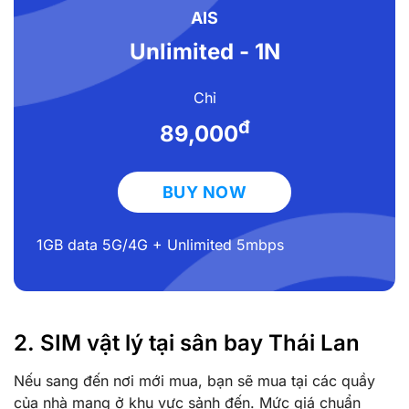
AIS
Unlimited - 1N
Chỉ
đ
89,000
BUY NOW
1GB data 5G/4G + Unlimited 5mbps
2. SIM vật lý tại sân bay Thái Lan
Nếu sang đến nơi mới mua, bạn sẽ mua tại các quầy
của nhà mạng ở khu vực sảnh đến. Mức giá chuẩn