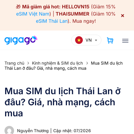
Skip
🎁
Mã giảm giá hot:
HELLOVN15
(Giảm 15%
to
eSIM Việt Nam
) |
THAISUMMER
(Giảm 10%
×
content
eSIM Thái Lan
).
Mua ngay!
VN
Trang chủ
Kinh nghiệm & SIM du lịch
Mua SIM du lịch
Thái Lan ở đâu? Giá, nhà mạng, cách mua
Mua SIM du lịch Thái Lan ở
đâu? Giá, nhà mạng, cách
mua
Nguyễn Thương
|
Cập nhật: 07/2026