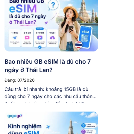
Bao nhiêu GB eSIM là đủ cho 7
ngày ở Thái Lan?
Đăng: 07/2026
Câu trả lời nhanh: khoảng 15GB là đủ
dùng cho 7 ngày cho các nhu cầu thông
thường như dùng bản đồ, chat, lướt
mạng xã hội, chụp ảnh đăng story vừa
phải. Còn nếu bạn vừa đi vừa làm việc
online, hay thường xuyên gọi video và
xem phim trực tuyến, thì nên chọn […]