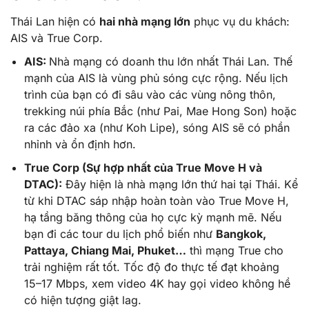
Thái Lan hiện có
hai nhà mạng lớn
phục vụ du khách:
AIS và True Corp.
AIS:
Nhà mạng có doanh thu lớn nhất Thái Lan. Thế
mạnh của AIS là vùng phủ sóng cực rộng. Nếu lịch
trình của bạn có đi sâu vào các vùng nông thôn,
trekking núi phía Bắc (như Pai, Mae Hong Son) hoặc
ra các đảo xa (như Koh Lipe), sóng AIS sẽ có phần
nhỉnh và ổn định hơn.
True Corp (Sự hợp nhất của True Move H và
DTAC):
Đây hiện là nhà mạng lớn thứ hai tại Thái. Kể
từ khi DTAC sáp nhập hoàn toàn vào True Move H,
hạ tầng băng thông của họ cực kỳ mạnh mẽ. Nếu
bạn đi các tour du lịch phổ biến như
Bangkok,
Pattaya, Chiang Mai, Phuket…
thì mạng True cho
trải nghiệm rất tốt. Tốc độ đo thực tế đạt khoảng
15–17 Mbps, xem video 4K hay gọi video không hề
có hiện tượng giật lag.