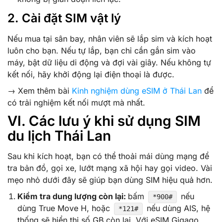
2. Cài đặt SIM vật lý
Nếu mua tại sân bay, nhân viên sẽ lắp sim và kích hoạt
luôn cho bạn. Nếu tự lắp, bạn chỉ cần gắn sim vào
máy, bật dữ liệu di động và đợi vài giây. Nếu không tự
kết nối, hãy khởi động lại điện thoại là được.
→ Xem thêm bài
Kinh nghiệm dùng eSIM ở Thái Lan
để
có trải nghiệm kết nối mượt mà nhất.
VI. Các lưu ý khi sử dụng SIM
du lịch Thái Lan
Sau khi kích hoạt, bạn có thể thoải mái dùng mạng để
tra bản đồ, gọi xe, lướt mạng xã hội hay gọi video. Vài
mẹo nhỏ dưới đây sẽ giúp bạn dùng SIM hiệu quả hơn.
Kiểm tra dung lượng còn lại:
bấm
nếu
*900#
dùng True Move H, hoặc
nếu dùng AIS, hệ
*121#
thống sẽ hiển thị số GB còn lại. Với eSIM Gigago,