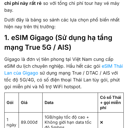
chi phí này rất rẻ
so với tổng chi phí tour hay vé máy
bay.
Dưới đây là bảng so sánh các lựa chọn phổ biến nhất
hiện nay trên thị trường:
1. eSIM Gigago (Sử dụng hạ tầng
mạng True 5G / AIS)
Gigago là đơn vị tiên phong tại Việt Nam cung cấp
eSIM du lịch chuyên nghiệp. Hầu hết các gói
eSIM Thái
Lan của Gigago
sử dụng mạng True / DTAC / AIS với
tốc độ 5G/4G, có số điện thoại Thái Lan tùy gói, phút
gọi miễn phí và hỗ trợ WiFi hotspot.
Có số Thái
Gói
Giá
Data
+ gọi miễn
phí
1GB/ngày tốc độ cao +
1
89.000đ
Không giới hạn data tốc
❌
ngày
độ 5mbps