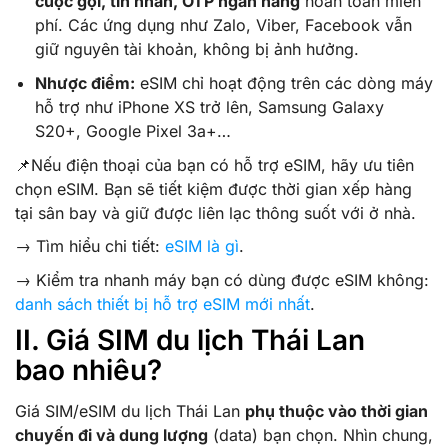
cuộc gọi, tin nhắn, OTP ngân hàng
hoàn toàn miễn
phí. Các ứng dụng như Zalo, Viber, Facebook vẫn
giữ nguyên tài khoản, không bị ảnh hưởng.
Nhược điểm:
eSIM chỉ hoạt động trên các dòng máy
hỗ trợ như iPhone XS trở lên, Samsung Galaxy
S20+, Google Pixel 3a+…
📌Nếu điện thoại của bạn có hỗ trợ eSIM, hãy ưu tiên
chọn eSIM. Bạn sẽ tiết kiệm được thời gian xếp hàng
tại sân bay và giữ được liên lạc thông suốt với ở nhà.
→ Tìm hiểu chi tiết:
eSIM là gì
.
→ Kiểm tra nhanh máy bạn có dùng được eSIM không:
danh sách thiết bị hỗ trợ eSIM mới nhất
.
II. Giá SIM du lịch Thái Lan
bao nhiêu?
Giá SIM/eSIM du lịch Thái Lan
phụ thuộc vào thời gian
chuyến đi và dung lượng
(data) bạn chọn. Nhìn chung,