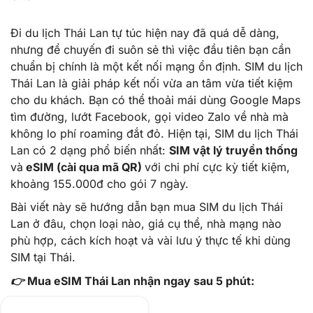
Đi du lịch Thái Lan tự túc hiện nay đã quá dễ dàng,
nhưng để chuyến đi suôn sẻ thì việc đầu tiên bạn cần
chuẩn bị chính là một kết nối mạng ổn định. SIM du lịch
Thái Lan là giải pháp kết nối vừa an tâm vừa tiết kiệm
cho du khách. Bạn có thể thoải mái dùng Google Maps
tìm đường, lướt Facebook, gọi video Zalo về nhà mà
không lo phí roaming đắt đỏ. Hiện tại, SIM du lịch Thái
Lan có 2 dạng phổ biến nhất:
SIM vật lý truyền thống
và
eSIM (cài qua mã QR)
với chi phí cực kỳ tiết kiệm,
khoảng 155.000đ cho gói 7 ngày.
Bài viết này sẽ hướng dẫn bạn mua SIM du lịch Thái
Lan ở đâu, chọn loại nào, giá cụ thể, nhà mạng nào
phù hợp, cách kích hoạt và vài lưu ý thực tế khi dùng
SIM tại Thái.
👉 Mua eSIM Thái Lan nhận ngay sau 5 phút: