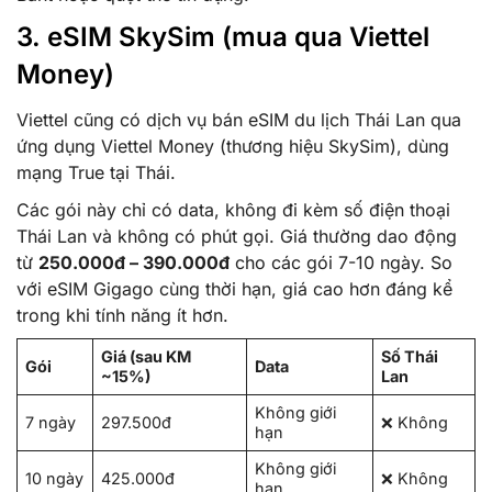
3. eSIM SkySim (mua qua Viettel
Money)
Viettel cũng có dịch vụ bán eSIM du lịch Thái Lan qua
ứng dụng Viettel Money (thương hiệu SkySim), dùng
mạng True tại Thái.
Các gói này chỉ có data, không đi kèm số điện thoại
Thái Lan và không có phút gọi. Giá thường dao động
từ
250.000đ – 390.000đ
cho các gói 7-10 ngày. So
với eSIM Gigago cùng thời hạn, giá cao hơn đáng kể
trong khi tính năng ít hơn.
Giá (sau KM
Số Thái
Gói
Data
~15%)
Lan
Không giới
7 ngày
297.500đ
❌ Không
hạn
Không giới
10 ngày
425.000đ
❌ Không
hạn