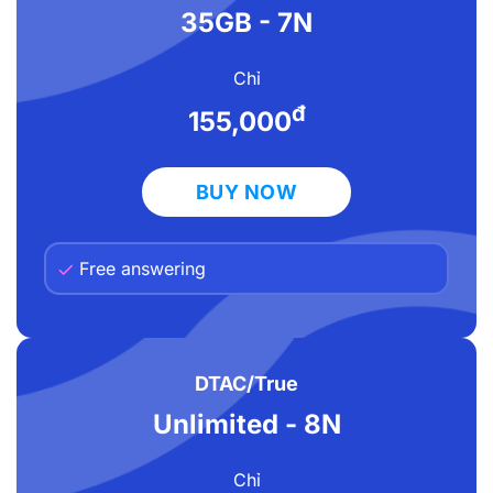
35GB - 7N
Chỉ
đ
155,000
BUY NOW
Free answering
DTAC/True
Unlimited - 8N
Chỉ