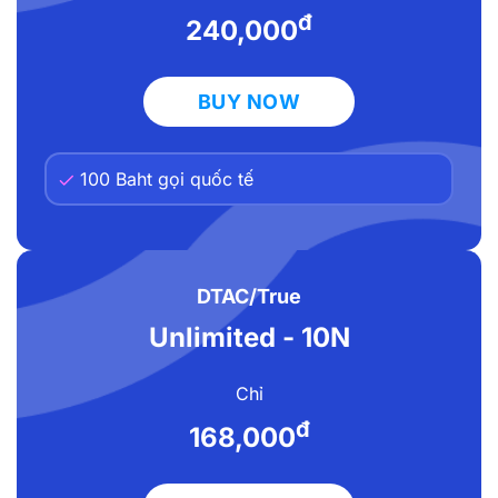
đ
240,000
BUY NOW
100 Baht gọi quốc tế
DTAC/True
Unlimited - 10N
Chỉ
đ
168,000