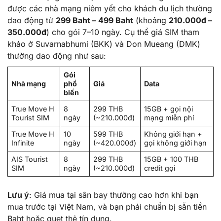
được các nhà mạng niêm yết cho khách du lịch thường
dao động từ
299 Baht – 499 Baht
(khoảng
210.000đ –
350.000đ
) cho gói 7–10 ngày. Cụ thể giá SIM tham
khảo ở Suvarnabhumi (BKK) và Don Mueang (DMK)
thường dao động như sau:
Gói
Nhà mạng
phổ
Giá
Data
biến
True Move H
8
299 THB
15GB + gọi nội
Tourist SIM
ngày
(~210.000đ)
mạng miễn phí
True Move H
10
599 THB
Không giới hạn +
Infinite
ngày
(~420.000đ)
gọi không giới hạn
AIS Tourist
8
299 THB
15GB + 100 THB
SIM
ngày
(~210.000đ)
credit gọi
Lưu ý
: Giá mua tại sân bay thường cao hơn khi bạn
mua trước tại Việt Nam, và bạn phải chuẩn bị sẵn tiền
Baht hoặc quẹt thẻ tín dụng.