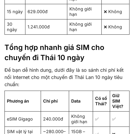
Không giới
15 ngày
629.000đ
❌ Không
hạn
30
Không giới
1.241.000đ
❌ Không
ngày
hạn
Tổng hợp nhanh giá SIM cho
chuyến đi Thái 10 ngày
Để bạn dễ hình dung, dưới đây là so sánh chi phí kết
nối Internet cho một chuyến đi Thái Lan 10 ngày tiêu
chuẩn:
Giữ
Có số
Phương án
Chi phí
Data
SIM
Thái?
Việt?
Không
eSIM Gigago
240.000đ
✅
✅
giới hạn
SIM vật lý tại
~280.000–
15GB –