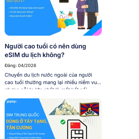
Người cao tuổi có nên dùng
eSIM du lịch không?
Đăng: 04/2026
Chuyến du lịch nước ngoài của người
cao tuổi thường mang lại nhiều niềm vui,
nhưng nỗi lo lớn nhất là mất kết nối –
không gọi về cho con cháu được, không
dùng Google Maps, dễ bị lạc. Chính vì
thế, việc giữ liên lạc với gia đình không
chỉ là nhu cầu mà […]