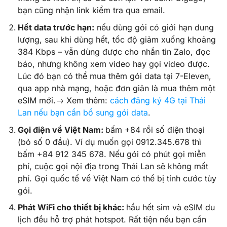
bạn cũng nhận link kiểm tra qua email.
Hết data trước hạn:
nếu dùng gói có giới hạn dung
lượng, sau khi dùng hết, tốc độ giảm xuống khoảng
384 Kbps – vẫn dùng được cho nhắn tin Zalo, đọc
báo, nhưng không xem video hay gọi video được.
Lúc đó bạn có thể mua thêm gói data tại 7-Eleven,
qua app nhà mạng, hoặc đơn giản là mua thêm một
eSIM mới.
→ Xem thêm:
cách đăng ký 4G tại Thái
Lan nếu bạn cần bổ sung gói data
.
Gọi điện về Việt Nam:
bấm +84 rồi số điện thoại
(bỏ số 0 đầu). Ví dụ muốn gọi 0912.345.678 thì
bấm +84 912 345 678. Nếu gói có phút gọi miễn
phí, cuộc gọi nội địa trong Thái Lan sẽ không mất
phí. Gọi quốc tế về Việt Nam có thể bị tính cước tùy
gói.
Phát WiFi cho thiết bị khác:
hầu hết sim và eSIM du
lịch đều hỗ trợ phát hotspot. Rất tiện nếu bạn cần