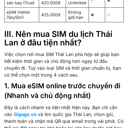
✅
❌
sân bay (True)
420.000đ
Unlimited
eSIM Viettel
Không
425.000đ
❌
✅
(SkySim)
giới hạn
III. Nên mua SIM du lịch Thái
Lan ở đâu tiện nhất?
Việc chọn nơi mua SIM Thái Lan phù hợp sẽ giúp bạn
tiết kiệm thời gian và chủ động hơn ngay từ đầu
chuyến đi. Tuỳ vào loại SIM và thời gian chuẩn bị, bạn
có thể chọn một trong 4 cách sau.
1. Mua eSIM online trước chuyến đi
(Nhanh và chủ động nhất)
Đây là cách nhanh và tiện nhất hiện nay. Bạn chỉ cần
vào
Gigago.vn
và tìm quốc gia Thái Lan, chọn gói,
thanh toán và nhận mã QR qua email trong vài phút. Có
thể cài đặt ngay tại nhà hoặc tại sân bay trước giờ bay.