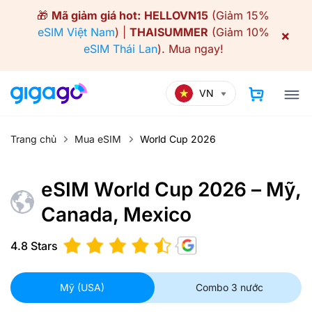
Skip
🎁
Mã giảm giá hot:
HELLOVN15
(Giảm 15%
to
eSIM Việt Nam
) |
THAISUMMER
(Giảm 10%
×
content
eSIM Thái Lan
).
Mua ngay!
VN
Trang chủ
Mua eSIM
World Cup 2026
eSIM World Cup 2026 – Mỹ,
Canada, Mexico
4.8 Stars
Mỹ (USA)
Combo 3 nước