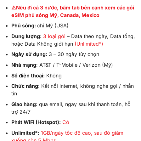
⚠️Nếu đi cả 3 nước, bấm tab bên cạnh xem các gói
eSIM phủ sóng Mỹ, Canada, Mexico
Phủ sóng:
chỉ Mỹ (USA)
Dung lượng:
3 loại gói
– Data theo ngày, Data tổng,
hoặc Data Không giới hạn
(Unlimited*)
Ngày sử dụng:
3 – 30 ngày tùy chọn
Nhà mạng
: AT&T / T-Mobile / Verizon (Mỹ)
Số điện thoại:
Không
Chức năng:
Kết nối internet, không nghe gọi / nhắn
tin
Giao hàng:
qua email, ngay sau khi thanh toán, hỗ
trợ 24/7
Phát WiFi (Hotspot):
Có
Unlimited*
:
1GB/ngày tốc độ cao, sau đó giảm
xuống còn 5 Mbps