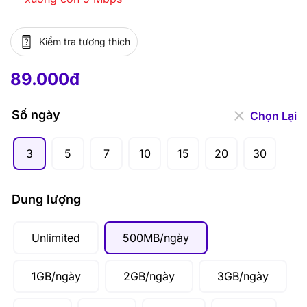
Kiểm tra tương thích
89.000
đ
–
2.471.000
đ
89.000
đ
Số ngày
Chọn Lại
3
5
7
10
15
20
30
Dung lượng
Unlimited
500MB/ngày
1GB/ngày
2GB/ngày
3GB/ngày