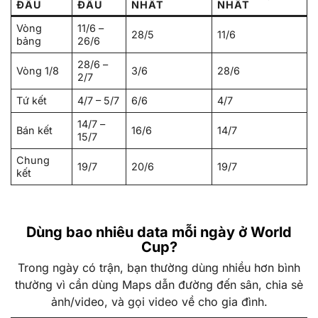
ĐẤU
ĐẤU
NHẤT
NHẤT
Vòng
11/6 –
28/5
11/6
bảng
26/6
28/6 –
Vòng 1/8
3/6
28/6
2/7
Tứ kết
4/7 – 5/7
6/6
4/7
14/7 –
Bán kết
16/6
14/7
15/7
Chung
19/7
20/6
19/7
kết
Dùng bao nhiêu data mỗi ngày ở World
Cup?
Trong ngày có trận, bạn thường dùng nhiều hơn bình
thường vì cần dùng Maps dẫn đường đến sân, chia sẻ
ảnh/video, và gọi video về cho gia đình.