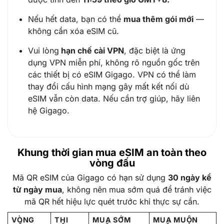
Nếu hết data, bạn có thể
mua thêm gói mới
—
không cần xóa eSIM cũ.
Vui lòng
hạn chế cài VPN
, đặc biệt là ứng
dụng VPN miễn phí, không rõ nguồn gốc trên
các thiết bị có eSIM Gigago. VPN có thể làm
thay đổi cấu hình mạng gây mất kết nối dù
eSIM vẫn còn data. Nếu cần trợ giúp, hãy liên
hệ Gigago.
Khung thời gian mua eSIM an toàn theo
vòng đấu
Mã QR eSIM của Gigago có hạn sử dụng
30 ngày kể
từ ngày mua
, không nên mua sớm quá để tránh việc
mã QR hết hiệu lực quét trước khi thực sự cần.
VÒNG
THI
MUA SỚM
MUA MUỘN