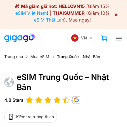
Skip
🎁
Mã giảm giá hot:
HELLOVN15
(Giảm 15%
to
eSIM Việt Nam
) |
THAISUMMER
(Giảm 10%
×
content
eSIM Thái Lan
).
Mua ngay!
VN
Trang chủ
Mua eSIM
Trung Quốc - Nhật Bản
eSIM Trung Quốc – Nhật
Bản
4.8 Stars
Kiểm tra tương thích