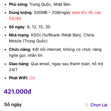
Phủ sóng:
Trung Quốc, Nhật Bản
Dung lượng
: 500MB – 2GB/ngày
data tốc độ cao
5G/4G
Số ngày
: 8, 12, 15, 30
Nhà mạng
: KDDI /Softbank (Nhật Bản), China
Mobile (Trung Quốc)
Chức năng
: Kết nối internet, không có chức năng
nghe gọi, nhắn tin
Giao hàng
: Qua email, ngay sau thanh toán, hỗ trợ
24/7
Phát WiFi
:
Có
421.000
đ
–
2.410.000
đ
421.000
đ
Số ngày
Chọn Lại