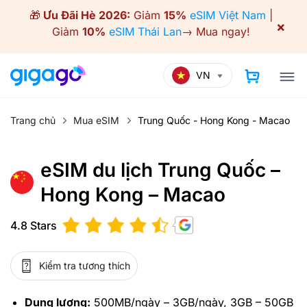
Skip
🎁
Ưu Đãi Hè 2026:
Giảm
15%
eSIM Việt Nam
|
to
×
Giảm
10%
eSIM Thái Lan
→
Mua ngay!
content
VN
Trang chủ
Mua eSIM
Trung Quốc - Hong Kong - Macao
eSIM du lịch Trung Quốc –
Hong Kong – Macao
4.8 Stars
Kiểm tra tương thích
Dung lượng:
500MB/ngày – 3GB/ngày, 3GB – 50GB