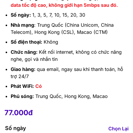
data tốc độ cao, không giới hạn 5mbps sau đó.
Số ngày:
1, 3, 5, 7, 10, 15, 20, 30
Nhà mạng
: Trung Quốc (China Unicom, China
Telecom), Hong Kong (CSL), Macao (CTM)
Số điện thoại:
Không
Chức năng:
Kết nối internet, không có chức năng
nghe, gọi và nhắn tin
Giao hàng:
qua email, ngay sau khi thanh toán, hỗ
trợ 24/7
Phát WiFi:
Có
Phủ sóng:
Trung Quốc, Hong Kong, Macao
77.000
đ
–
3.914.000
đ
77.000
đ
Số ngày
Chọn Lại