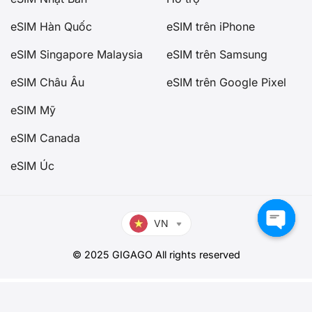
eSIM Hàn Quốc
eSIM trên iPhone
eSIM Singapore Malaysia
eSIM trên Samsung
eSIM Châu Âu
eSIM trên Google Pixel
eSIM Mỹ
eSIM Canada
eSIM Úc
VN
eSIM du lịch Trung Quốc - Hong Kong - Macao số lượng
© 2025 GIGAGO All rights reserved
Thêm vào giỏ - 77.000đ