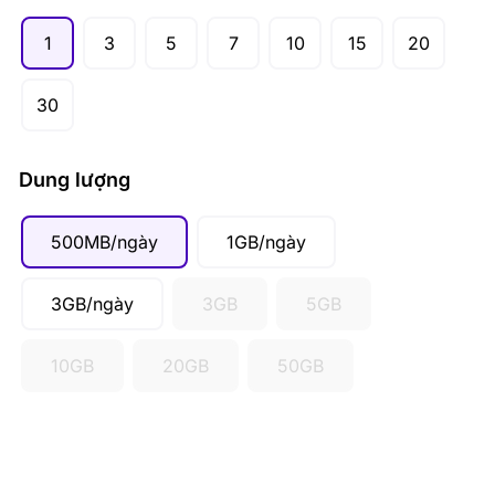
1
3
5
7
10
15
20
30
Dung lượng
500MB/ngày
1GB/ngày
3GB/ngày
3GB
5GB
10GB
20GB
50GB