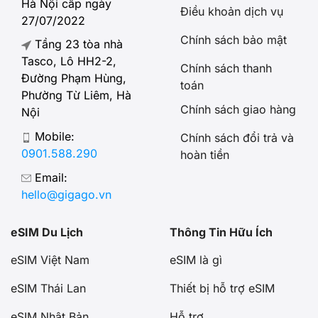
Hà Nội cấp ngày
Điều khoản dịch vụ
27/07/2022
Chính sách bảo mật
Tầng 23 tòa nhà
Tasco, Lô HH2-2,
Chính sách thanh
Đường Phạm Hùng,
toán
Phường Từ Liêm, Hà
Chính sách giao hàng
Nội
Mobile:
Chính sách đổi trả và
0901.588.290
hoàn tiền
Email:
hello@gigago.vn
eSIM Du Lịch
Thông Tin Hữu Ích
eSIM Việt Nam
eSIM là gì
eSIM Thái Lan
Thiết bị hỗ trợ eSIM
eSIM Nhật Bản
Hỗ trợ