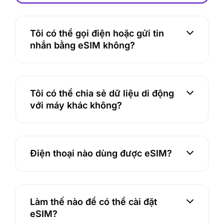
5 
plain
and 
days 
t
cou
it 
dn't 
Tôi có thể gọi điện hoặc gửi tin
expir
use 
nhắn bằng eSIM không?
ed 
any
beca
hing
use 
Adv
they 
se 
Tôi có thể chia sẻ dữ liệu di động
had 
peo
với máy khác không?
a 
le 
wron
not 
g 
to 
activ
buy 
Điện thoại nào dùng được eSIM?
ation 
esi
date 
here
in 
Too 
their 
bad
Làm thế nào để có thể cài đặt
syst
eSIM?
em. 