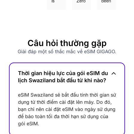
is 
Zero 
been 
for 
quite 
stars 
hack
over
good
if 
ed, 
300
. 
poss
for 
and 
Sign
ible. 
542.
use
al is 
They 
20 
it for
Câu hỏi thường gặp
also 
sca
euro
4 
stabl
mm
s 
day
Giải đáp một số thắc mắc về eSIM GIGAGO.
e.
ed 
even 
in 
me. 
thou
Tai
Hav
gh I 
an. 
Thời gian hiệu lực của gói eSIM du
e 
mad
The 
lịch Swaziland bắt đầu từ khi nào?
book
e no 
net
ed a 
purc
ork 
eSIM Swaziland sẽ bắt đầu tính thời gian sử
15 
hase
was
dụng từ thời điểm cài đặt lên máy. Do đó,
days 
! I 
as 
bạn chỉ nên cài đặt eSIM vào ngày sử dụng
sim 
will 
slow
để bảo toàn tối đa thời hạn sử dụng của
card. 
file a 
as a
gói eSIM.
After 
com
turtl