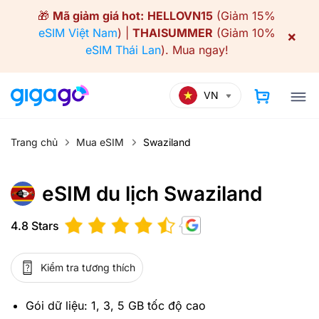
Skip
🎁
Mã giảm giá hot:
HELLOVN15
(Giảm 15%
to
eSIM Việt Nam
) |
THAISUMMER
(Giảm 10%
×
content
eSIM Thái Lan
).
Mua ngay!
VN
Trang chủ
Mua eSIM
Swaziland
eSIM du lịch Swaziland
4.8 Stars
Kiểm tra tương thích
Gói dữ liệu: 1, 3, 5 GB tốc độ cao