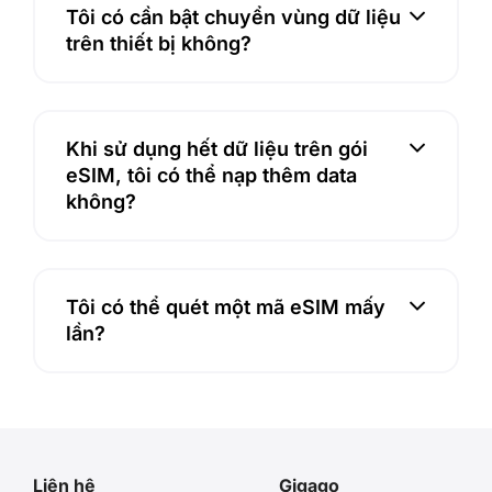
d 
Tôi có cần bật chuyển vùng dữ liệu
alert
trên thiết bị không?
Khi sử dụng hết dữ liệu trên gói
eSIM, tôi có thể nạp thêm data
không?
Tôi có thể quét một mã eSIM mấy
lần?
Liên hệ
Gigago