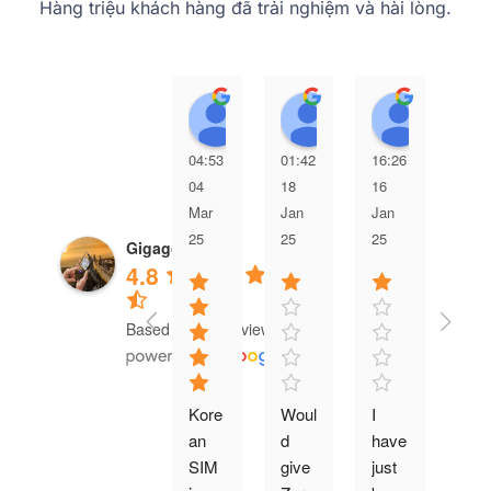
Hàng triệu khách hàng đã trải nghiệm và hài lòng.
Phương Hoàng
Björn Supplie
Olivia 
04:53
01:42
16:26
03:
04
18
16
15
Mar
Jan
Jan
Jan
25
25
25
25
Gigago eSIM
4.8
Based on 552 reviews
Kore
Woul
I 
Bo
an 
d 
have 
ght 
SIM 
give 
just 
sim 