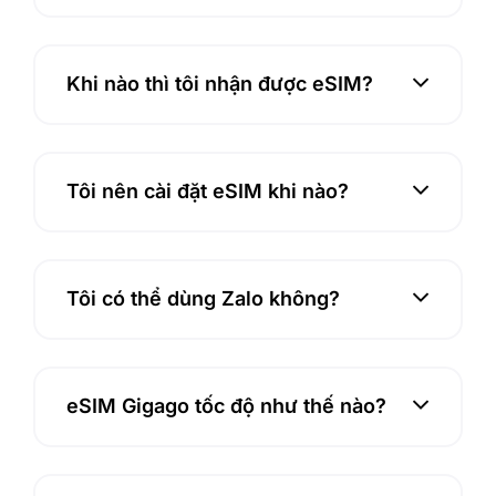
Sup
port 
was 
Khi nào thì tôi nhận được eSIM?
very 
Unh
elpfu
l. 
Tôi nên cài đặt eSIM khi nào?
Woul
d not 
reco
mm
Tôi có thể dùng Zalo không?
end 
to 
buy 
anyt
eSIM Gigago tốc độ như thế nào?
hing 
here. 
Frau