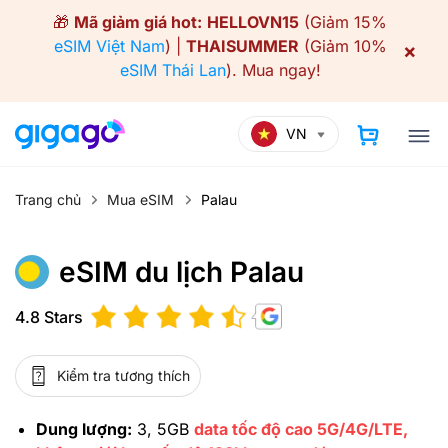
Skip
🎁
Mã giảm giá hot:
HELLOVN15
(Giảm 15%
to
eSIM Việt Nam
) |
THAISUMMER
(Giảm 10%
×
content
eSIM Thái Lan
).
Mua ngay!
VN
Trang chủ
Mua eSIM
Palau
eSIM du lịch Palau
4.8 Stars
Kiểm tra tương thích
Dung lượng:
3, 5GB
data tốc độ cao 5G/4G/LTE,