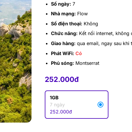
Số ngày:
7
Nhà mạng:
Flow
Số điện thoại:
Không
Chức năng:
Kết nối internet, không 
Giao hàng:
qua email, ngay sau khi 
Phát WiFi:
Có
Phủ sóng:
Montserrat
252.000
đ
252.000
đ
1GB
7 ngày
252.000
đ