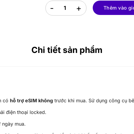
eSIM du lịch Montserrat số lượng
Thêm vào gi
Chi tiết sản phẩm
ch có
hỗ trợ eSIM không
trước khi mua. Sử dụng công cụ bên
i điện thoại locked.
ừ ngày mua.