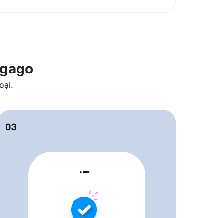
igago
oại.