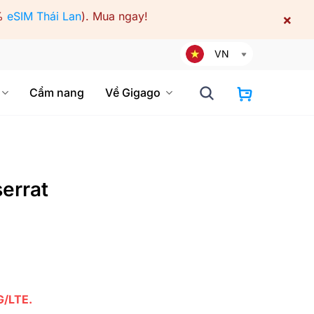
%
eSIM Thái Lan
).
Mua ngay!
×
VN
Cẩm nang
Về Gigago
errat
G/LTE.