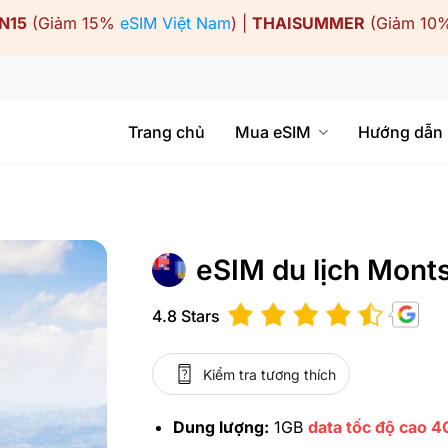
N15
(Giảm 15%
eSIM Việt Nam
) |
THAISUMMER
(Giảm 10
Trang chủ
Mua eSIM
Hướng dẫn
eSIM du lịch Monts
4.8 Stars
Kiểm tra tương thích
Dung lượng:
1GB
data tốc độ cao 4