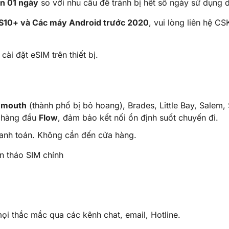
n 01 ngày
so với nhu cầu để tránh bị hết số ngày sử dụng d
 S10+ và Các máy Android trước 2020
, vui lòng liên hệ C
cài đặt eSIM trên thiết bị.
ymouth
(thành phố bị bỏ hoang), Brades, Little Bay, Salem, 
g hàng đầu
Flow
, đảm bảo kết nối ổn định suốt chuyến đi.
hanh toán. Không cần đến cửa hàng.
n tháo SIM chính
mọi thắc mắc qua các kênh chat, email, Hotline.