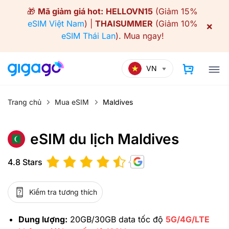
Skip
🎁
Mã giảm giá hot:
HELLOVN15
(Giảm 15%
to
eSIM Việt Nam
) |
THAISUMMER
(Giảm 10%
×
content
eSIM Thái Lan
).
Mua ngay!
VN
Trang chủ
Mua eSIM
Maldives
eSIM du lịch Maldives
4.8 Stars
Kiểm tra tương thích
Dung lượng:
20GB/30GB data tốc độ
5G/4G/LTE