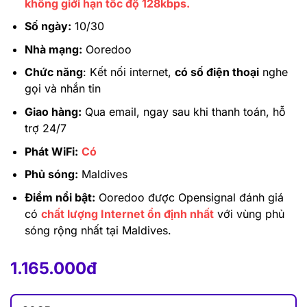
không giới hạn tốc độ 128kbps.
Số ngày:
10/30
Nhà mạng:
Ooredoo
Chức năng
: Kết nối internet,
có số điện thoại
nghe
gọi và nhắn tin
Giao hàng:
Qua email, ngay sau khi thanh toán, hỗ
trợ 24/7
Phát WiFi:
Có
Phủ sóng:
Maldives
Điểm nổi bật:
Ooredoo được Opensignal đánh giá
có
chất lượng Internet ổn định nhất
với vùng phủ
sóng rộng nhất tại Maldives.
1.165.000
đ
1.165.000
đ