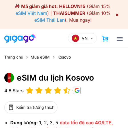
Skip
🎁
Mã giảm giá hot:
HELLOVN15
(Giảm 15%
to
eSIM Việt Nam
) |
THAISUMMER
(Giảm 10%
×
content
eSIM Thái Lan
).
Mua ngay!
VN
Trang chủ
Mua eSIM
Kosovo
eSIM du lịch Kosovo
4.8 Stars
Kiểm tra tương thích
Dung lượng:
1, 2, 3, 5
data tốc độ cao 4G/LTE,