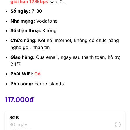
giới hạn 128kbps
sau đó.
Số ngày
: 7-30
Nhà mạng:
Vodafone
Số điện thoại:
Không
Chức năng:
Kết nối internet, không có chức năng
nghe gọi, nhắn tin
Giao hàng:
Qua email, ngay sau thanh toán, hỗ trợ
24/7
Phát WiFi:
Có
Phủ sóng:
Faroe Islands
117.000
đ
–
1.105.000
đ
117.000
đ
3GB
30 ngày