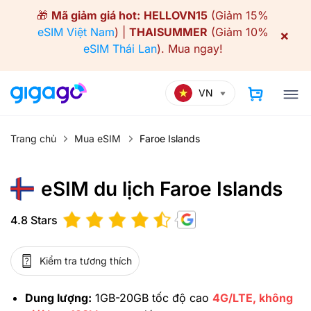
Skip
🎁
Mã giảm giá hot:
HELLOVN15
(Giảm 15%
to
eSIM Việt Nam
) |
THAISUMMER
(Giảm 10%
×
content
eSIM Thái Lan
).
Mua ngay!
VN
Trang chủ
Mua eSIM
Faroe Islands
eSIM du lịch Faroe Islands
4.8 Stars
Kiểm tra tương thích
Dung lượng:
1GB-20GB tốc độ cao
4G/LTE, không