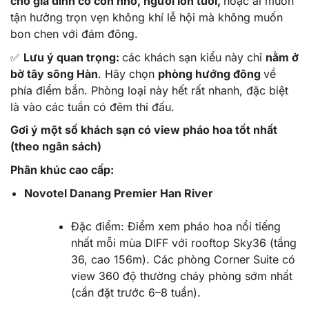
cho gia đình có con nhỏ, người lớn tuổi,
hoặc ai muốn
tận hưởng trọn vẹn không khí lễ hội mà không muốn
bon chen với đám đông.
✅
Lưu ý quan trọng:
các khách sạn kiểu này chỉ
nằm ở
bờ tây sông Hàn
. Hãy chọn
phòng hướng đông
về
phía điểm bắn. Phòng loại này hết rất nhanh, đặc biệt
là vào các tuần có đêm thi đấu.
Gơi ý một số khách sạn có view pháo hoa tốt nhất
(theo ngân sách)
Phân khúc cao cấp:
Novotel Danang Premier Han River
Đặc điểm:
Điểm xem pháo hoa nổi tiếng
nhất mỗi mùa DIFF với rooftop Sky36 (tầng
36, cao 156m). Các phòng Corner Suite có
view 360 độ thường cháy phòng sớm nhất
(cần đặt trước 6–8 tuần).