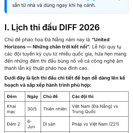
sẵn từ nhà và dùng ngay khi hạ cánh.
I. Lịch thi đấu DIFF 2026
Chủ đề pháo hoa Đà Nẵng năm nay là
“United
Horizons — Những chân trời kết nối”.
Lễ hội quy tụ
các đội tuyển kỳ cựu từ nhiều quốc gia, hứa hẹn mang
đến những đêm thi đấu bùng nổ về cả công nghệ âm
thanh lẫn kỹ thuật pháo hoa đỉnh cao.
Dưới đây là lịch thi đấu chi tiết để bạn dễ dàng lên kế
hoạch và sắp xếp hành trình phù hợp:
Đêm
Ngày
Chủ đề
Các đội thi
Khai
Việt Nam (Đà Nẵng) vs
30/5
Thiên nhiên
mạc
Trung Quốc
6-
Đêm 2
Di sản
Pháp vs Việt Nam (Z21)
Jun