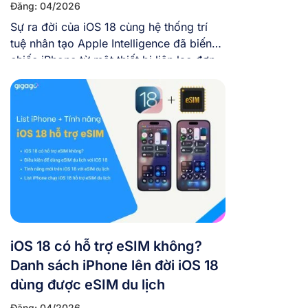
Đăng: 04/2026
Sự ra đời của iOS 18 cùng hệ thống trí
tuệ nhân tạo Apple Intelligence đã biến
chiếc iPhone từ một thiết bị liên lạc đơn
thuần thành một “trợ lý ảo” thực thụ. Đặc
biệt đối với những người thường xuyên
xê dịch, sự kết hợp giữa iPhone iOS 18
và một chiếc eSIM […]
iOS 18 có hỗ trợ eSIM không?
Danh sách iPhone lên đời iOS 18
dùng được eSIM du lịch
Đăng: 04/2026