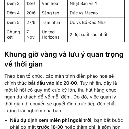
Đêm 3
13/6
Văn hóa
Nhật Bản vs Ý
Đêm 4
20/6
Sáng tạo
Đức vs Macao
Đêm 5
27/6
Tầm nhìn
Úc vs Bồ Đào Nha
Chung
7-
United
2 đội xuất sắc nhất
kết
Nov
Horizons
Khung giờ vàng và lưu ý quan trọng
về thời gian
Theo ban tổ chức, các màn trình diễn pháo hoa sẽ
chính thức
bắt đầu vào lúc 20:00
. Tuy nhiên, đây là
một lễ hội có quy mô cực kỳ lớn, thu hút hàng chục
ngàn du khách đổ về mỗi đêm. Do đó, việc quản lý
thời gian di chuyển sẽ quyết định trực tiếp đến chất
lượng trải nghiệm của bạn.
Nếu dự định xem miễn phí ngoài trời
, bạn bắt buộc
phải có mặt
trước 18:30
hoặc thậm chí là sớm hơn.