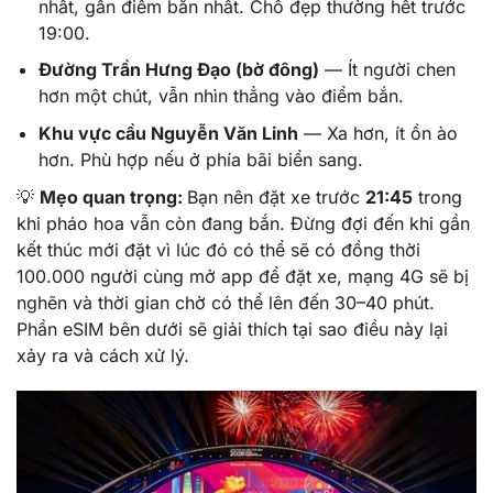
nhất, gần điểm bắn nhất. Chỗ đẹp thường hết trước
19:00.
Đường Trần Hưng Đạo (bờ đông)
— Ít người chen
hơn một chút, vẫn nhìn thẳng vào điểm bắn.
Khu vực cầu Nguyễn Văn Linh
— Xa hơn, ít ồn ào
hơn. Phù hợp nếu ở phía bãi biển sang.
💡
Mẹo quan trọng:
Bạn nên đặt xe trước
21:45
trong
khi pháo hoa vẫn còn đang bắn. Đừng đợi đến khi gần
kết thúc mới đặt vì lúc đó có thể sẽ có đồng thời
100.000 người cùng mở app để đặt xe, mạng 4G sẽ bị
nghẽn và thời gian chờ có thể lên đến 30–40 phút.
Phần eSIM bên dưới sẽ giải thích tại sao điều này lại
xảy ra và cách xử lý.