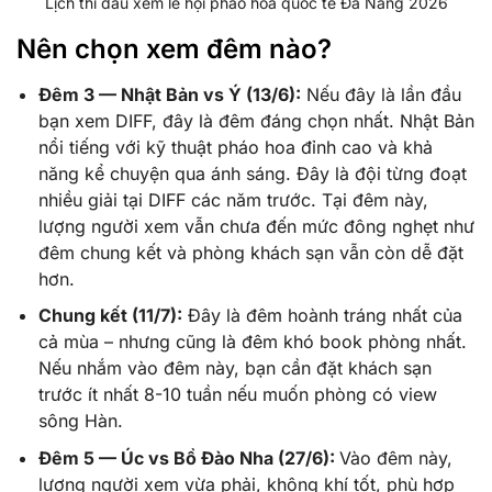
Lịch thi đấu xem lễ hội pháo hoa quốc tế Đà Nẵng 2026
Nên chọn xem đêm nào?
Đêm 3 — Nhật Bản vs Ý (13/6):
Nếu đây là lần đầu
bạn xem DIFF, đây là đêm đáng chọn nhất. Nhật Bản
nổi tiếng với kỹ thuật pháo hoa đỉnh cao và khả
năng kể chuyện qua ánh sáng. Đây là đội từng đoạt
nhiều giải tại DIFF các năm trước. Tại đêm này,
lượng người xem vẫn chưa đến mức đông nghẹt như
đêm chung kết và phòng khách sạn vẫn còn dễ đặt
hơn.
Chung kết (11/7):
Đây là đêm hoành tráng nhất của
cả mùa – nhưng cũng là đêm khó book phòng nhất.
Nếu nhắm vào đêm này, bạn cần đặt khách sạn
trước ít nhất 8-10 tuần nếu muốn phòng có view
sông Hàn.
Đêm 5 — Úc vs Bồ Đào Nha (27/6):
Vào đêm này,
lượng người xem vừa phải, không khí tốt, phù hợp