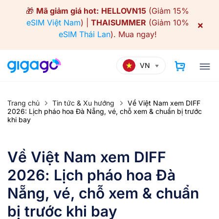
Skip
🎁
Mã giảm giá hot:
HELLOVN15
(Giảm 15%
to
eSIM Việt Nam
) |
THAISUMMER
(Giảm 10%
×
content
eSIM Thái Lan
).
Mua ngay!
VN
Trang chủ
Tin tức & Xu hướng
Về Việt Nam xem DIFF
2026: Lịch pháo hoa Đà Nẵng, vé, chỗ xem & chuẩn bị trước
khi bay
Về Việt Nam xem DIFF
2026: Lịch pháo hoa Đà
Nẵng, vé, chỗ xem & chuẩn
bị trước khi bay