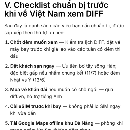
V. Checklist chuẩn bị trước
khi về Việt Nam xem DIFF
Sau đây là danh sách các việc bạn cần chuẩn bị, được
sắp xếp theo thứ tự ưu tiên:
Chốt đêm muốn xem
— Kiểm tra lịch DIFF, đặt vé
máy bay trước khi giá leo vào các tuần có đêm thi
đấu
Đặt khách sạn ngay
— Ưu tiên bờ tây sông Hàn;
đặc biệt gấp nếu nhắm chung kết (11/7) hoặc đêm
Nhật vs Ý (13/6)
Mua vé khán đài
nếu muốn có chỗ ngồi — qua
diff.vn, hỗ trợ tiếng Anh
Cài eSIM trước khi bay
— không phải lo SIM ngay
khi vừa đến
Tải Google Maps offline khu Đà Nẵng
— phòng khi
mạng chậm lúc tìm đường đêm show