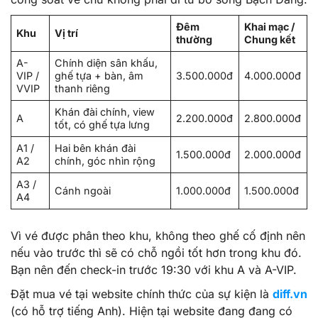
Đêm
Khai mạc /
Khu
Vị trí
thường
Chung kết
A-
Chính diện sân khấu,
VIP /
ghế tựa + bàn, âm
3.500.000đ
4.000.000đ
VVIP
thanh riêng
Khán đài chính, view
A
2.200.000đ
2.800.000đ
tốt, có ghế tựa lưng
A1 /
Hai bên khán đài
1.500.000đ
2.000.000đ
A2
chính, góc nhìn rộng
A3 /
Cánh ngoài
1.000.000đ
1.500.000đ
A4
Vì vé được phân theo khu, không theo ghế cố định nên
nếu vào trước thì sẽ có chỗ ngồi tốt hơn trong khu đó.
Bạn nên đến check-in trước 19:30 với khu A và A-VIP.
Đặt mua vé tại website chính thức của sự kiện là
diff.vn
(có hỗ trợ tiếng Anh). Hiện tại website đang đang có