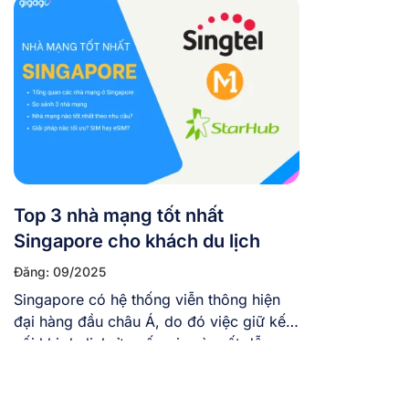
thăm Việt Nam không. Câu hỏi tưởng
đơn giản này thực tế lại phụ thuộc vào
loại SIM bạn đang sử […]
Top 3 nhà mạng tốt nhất
Singapore cho khách du lịch
Đăng: 09/2025
Singapore có hệ thống viễn thông hiện
đại hàng đầu châu Á, do đó việc giữ kết
nối khi du lịch ở quốc gia này rất dễ
dàng. Ở Singapore có nhiều nhà mạng
cung cấp các gói cước linh hoạt, tốc độ
cao phù hợp với mọi nhu cầu du lịch – từ