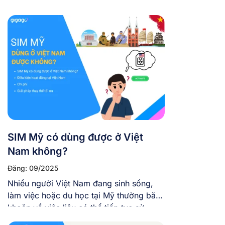
trội, đặc biệt hữu ích khi đi du lịch quốc
tế. Tuy nhiên, không phải phiên bản
iPhone cũng dùng được eSIM, trong đó
gồm phiên bản Hong Kong – một trong
những phiên bản phổ biến ở Việt […]
SIM Mỹ có dùng được ở Việt
Nam không?
Đăng: 09/2025
Nhiều người Việt Nam đang sinh sống,
làm việc hoặc du học tại Mỹ thường băn
khoăn về việc liệu có thể tiếp tục sử
dụng SIM của các nhà mạng Mỹ khi về