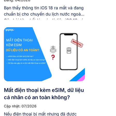
Bạn thấy thông tin iOS 18 ra mắt và đang
chuẩn bị cho chuyến du lịch nước ngoài.
Câu hỏi lớn nhất lúc này là liệu iOS 18 có
hỗ trợ eSIM không, liệu hệ điều hành mới
có gây trở ngại gì cho việc sử dụng eSIM
hay không. Bài viết này sẽ giải […]
Mất điện thoại kèm eSIM, dữ liệu
cá nhân có an toàn không?
Cập nhật: 07/2026
Nếu điện thoại bị mất nhưng đã được