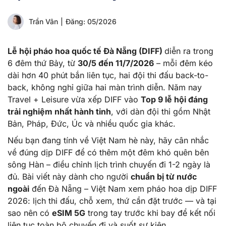
Trần Vân
|
Đăng: 05/2026
Lễ hội pháo hoa quốc tế Đà Nẵng (DIFF)
diễn ra trong
6 đêm thứ Bảy, từ
30/5 đến 11/7/2026
– mỗi đêm kéo
dài hơn 40 phút bắn liên tục, hai đội thi đấu back-to-
back, không nghỉ giữa hai màn trình diễn. Năm nay
Travel + Leisure vừa xếp DIFF vào
Top 9 lễ hội đáng
trải nghiệm nhất hành tinh
, với dàn đội thi gồm Nhật
Bản, Pháp, Đức, Úc và nhiều quốc gia khác.
Nếu bạn đang tính về Việt Nam hè này, hãy cân nhắc
về đúng dịp DIFF để có thêm một đêm khó quên bên
sông Hàn – điều chỉnh lịch trình chuyến đi 1-2 ngày là
đủ. Bài viết này dành cho người
chuẩn bị từ nước
ngoài
đến Đà Nẵng – Việt Nam xem pháo hoa dịp DIFF
2026: lịch thi đấu, chỗ xem, thứ cần đặt trước — và tại
sao nên có
eSIM 5G
trong tay trước khi bay để kết nối
liên tục toàn bộ chuyến đi và suốt sự kiện.