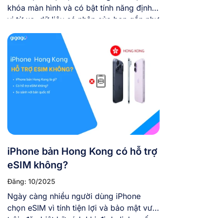
khóa màn hình và có bật tính năng định
vị từ xa, dữ liệu cá nhân của bạn gần như
an toàn. Tuy nhiên, nếu máy không có
lớp bảo mật, kẻ xấu có thể đọc tin nhắn,
truy cập tài khoản ngân hàng, nhận mã
OTP […]
iPhone bản Hong Kong có hỗ trợ
eSIM không?
Đăng: 10/2025
Ngày càng nhiều người dùng iPhone
chọn eSIM vì tính tiện lợi và bảo mật vượt