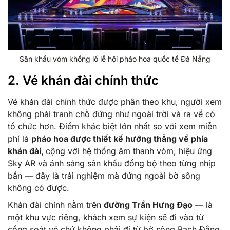
Sân khấu vòm khổng lồ lễ hội pháo hoa quốc tế Đà Nẵng
2. Vé khán đài chính thức
Vé khán đài chính thức được phân theo khu, người xem
không phải tranh chỗ đứng như ngoài trời và ra về có
tổ chức hơn. Điểm khác biệt lớn nhất so với xem miễn
phí là
pháo hoa được thiết kế hướng thẳng về phía
khán đài,
cộng với hệ thống âm thanh vòm, hiệu ứng
Sky AR và ánh sáng sân khấu đồng bộ theo từng nhịp
bắn — đây là trải nghiệm mà đứng ngoài bờ sông
không có được.
Khán đài chính nằm trên
đường Trần Hưng Đạo
— là
một khu vực riêng, khách xem sự kiện sẽ đi vào từ
cổng soát vé chứ không phải đi từ bờ sông Bạch Đằng.