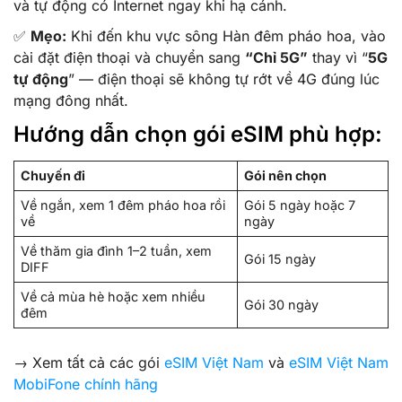
và tự động có Internet ngay khi hạ cánh.
✅
Mẹo:
Khi đến khu vực sông Hàn đêm pháo hoa, vào
cài đặt điện thoại và chuyển sang
“Chỉ 5G”
thay vì “
5G
tự động
” — điện thoại sẽ không tự rớt về 4G đúng lúc
mạng đông nhất.
Hướng dẫn chọn gói eSIM phù hợp:
Chuyến đi
Gói nên chọn
Về ngắn, xem 1 đêm pháo hoa rồi
Gói 5 ngày hoặc 7
về
ngày
Về thăm gia đình 1–2 tuần, xem
Gói 15 ngày
DIFF
Về cả mùa hè hoặc xem nhiều
Gói 30 ngày
đêm
→ Xem tất cả các gói
eSIM Việt Nam
và
eSIM Việt Nam
MobiFone chính hãng